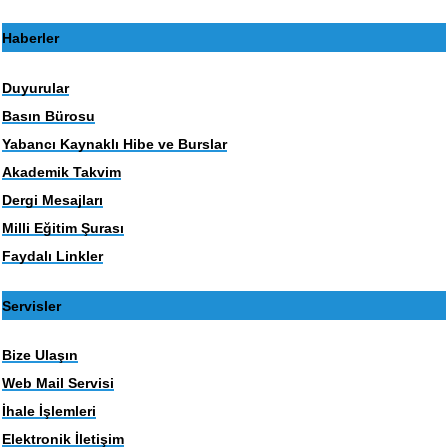
Haberler
Duyurular
Basın Bürosu
Yabancı Kaynaklı Hibe ve Burslar
Akademik Takvim
Dergi Mesajları
Milli Eğitim Şurası
Faydalı Linkler
Servisler
Bize Ulaşın
Web Mail Servisi
İhale İşlemleri
Elektronik İletişim