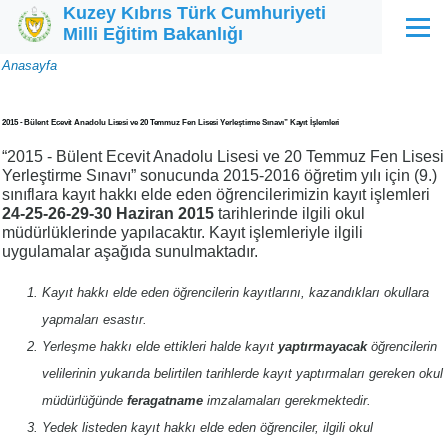
Kuzey Kıbrıs Türk Cumhuriyeti
Ana içeriğe atla
Milli Eğitim Bakanlığı
Menü
Sayfa
Anasayfa
yolu
2015 - Bülent Ecevit Anadolu Lisesi ve 20 Temmuz Fen Lisesi Yerleştirme Sınavı” Kayıt İşlemleri
“2015 - Bülent Ecevit Anadolu Lisesi ve 20 Temmuz Fen Lisesi
Yerleştirme Sınavı” sonucunda 2015-2016 öğretim yılı için (9.)
sınıflara kayıt hakkı elde eden öğrencilerimizin kayıt işlemleri
24-25-26-29-30 Haziran 2015
tarihlerinde ilgili okul
müdürlüklerinde yapılacaktır. Kayıt işlemleriyle ilgili
uygulamalar aşağıda sunulmaktadır.
Kayıt hakkı elde eden öğrencilerin kayıtlarını, kazandıkları okullara
yapmaları esastır.
Yerleşme hakkı elde ettikleri halde kayıt
yaptırmayacak
öğrencilerin
velilerinin yukarıda belirtilen tarihlerde kayıt yaptırmaları gereken okul
müdürlüğünde
feragatname
imzalamaları gerekmektedir.
Yedek listeden kayıt hakkı elde eden öğrenciler, ilgili okul