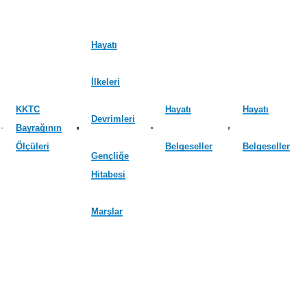
Hayatı
İlkeleri
KKTC
Hayatı
Hayatı
Devrimleri
Bayrağının
Ölçüleri
Belgeseller
Belgeseller
Gençliğe
Hitabesi
Marşlar