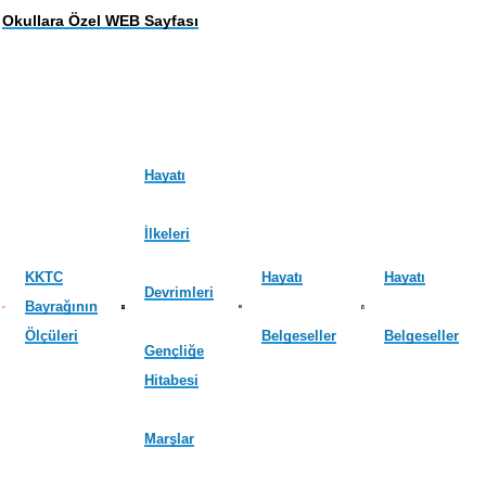
Okullara Özel WEB Sayfası
Hayatı
İlkeleri
KKTC
Hayatı
Hayatı
Devrimleri
Bayrağının
Ölçüleri
Belgeseller
Belgeseller
Gençliğe
Hitabesi
Marşlar