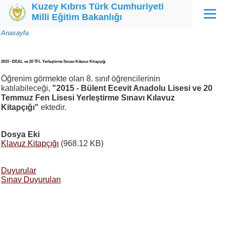
Kuzey Kıbrıs Türk Cumhuriyeti
Ana içeriğe atla
Milli Eğitim Bakanlığı
Menü
Sayfa
Anasayfa
yolu
2015 - BEAL ve 20 TFL Yerleştirme Sınavı Kılavuz Kitapçığı
Öğrenim görmekte olan 8. sınıf öğrencilerinin
katılabileceği,
"2015 - Bülent Ecevit Anadolu Lisesi ve 20
Temmuz Fen Lisesi Yerleştirme Sınavı Kılavuz
Kitapçığı"
ektedir.
Dosya Eki
Klavuz Kitapçığı
(968.12 KB)
Duyurular
Sınav Duyuruları