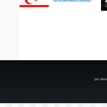
Şht. Meh