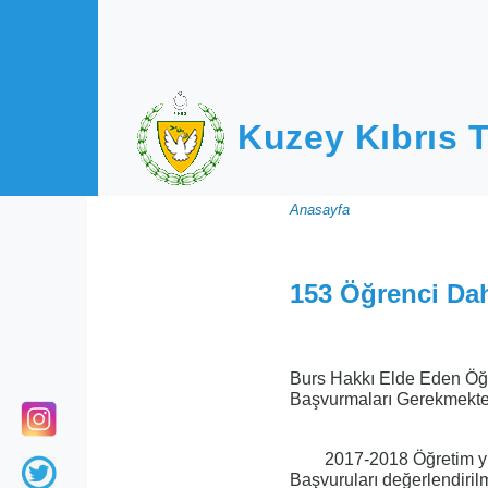
Ana içeriğe atla
Kuzey Kıbrıs T
Sayfa
Anasayfa
yolu
153 Öğrenci Dah
Burs Hakkı Elde Eden Öğr
Başvurmaları Gerekmekted
2017-2018 Öğretim yı
Başvuruları değerlendiri