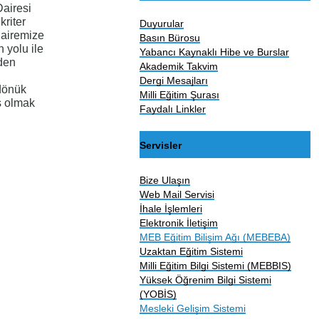
Dairesi
riter
Duyurular
dairemize
Basın Bürosu
 yolu ile
Yabancı Kaynaklı Hibe ve Burslar
den
Akademik Takvim
Dergi Mesajları
dönük
Milli Eğitim Şurası
s olmak
Faydalı Linkler
Servisler
Bize Ulaşın
Web Mail Servisi
İhale İşlemleri
Elektronik İletişim
MEB Eğitim Bilişim Ağı (MEBEBA)
Uzaktan Eğitim Sistemi
Milli Eğitim Bilgi Sistemi (MEBBIS)
Yüksek Öğrenim Bilgi Sistemi
(YOBİS)
Mesleki Gelişim Sistemi