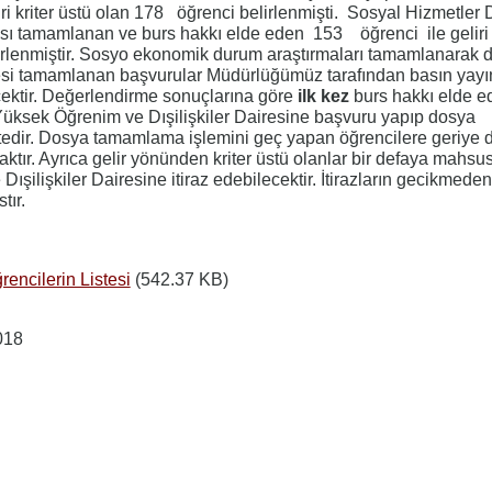
ri kriter üstü olan 178 öğrenci belirlenmişti. Sosyal Hizmetler 
ı tamamlanan ve burs hakkı elde eden 153 öğrenci ile geliri k
irlenmiştir. Sosyo ekonomik durum araştırmaları tamamlanarak 
mesi tamamlanan başvurular Müdürlüğümüz tarafından basın yayın
ktir. Değerlendirme sonuçlarına göre
ilk kez
burs hakkı elde e
 Yüksek Öğrenim ve Dışilişkiler Dairesine başvuru yapıp dosya
dir. Dosya tamamlama işlemini geç yapan öğrencilere geriye 
tır. Ayrıca gelir yönünden kriter üstü olanlar bir defaya mahsu
şilişkiler Dairesine itiraz edebilecektir. İtirazların gecikmeden
tır.
encilerin Listesi
(542.37 KB)
018