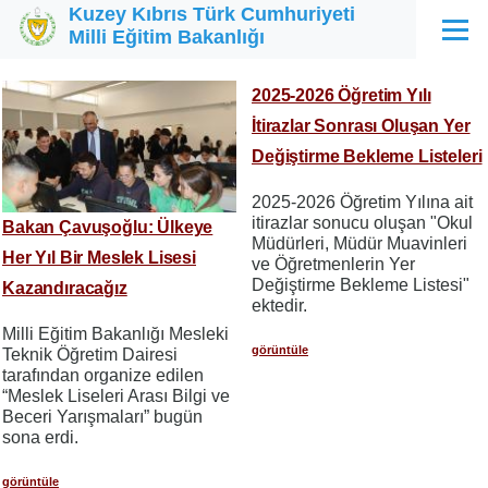
Kuzey Kıbrıs Türk Cumhuriyeti
Ana içeriğe atla
Milli Eğitim Bakanlığı
Menü
2025-2026 Öğretim Yılı
İtirazlar Sonrası Oluşan Yer
Değiştirme Bekleme Listeleri
2025-2026 Öğretim Yılına ait
itirazlar sonucu oluşan "Okul
Bakan Çavuşoğlu: Ülkeye
Müdürleri, Müdür Muavinleri
Her Yıl Bir Meslek Lisesi
ve Öğretmenlerin Yer
Değiştirme Bekleme Listesi"
Kazandıracağız
ektedir.
Milli Eğitim Bakanlığı Mesleki
görüntüle
Teknik Öğretim Dairesi
tarafından organize edilen
“Meslek Liseleri Arası Bilgi ve
Beceri Yarışmaları” bugün
sona erdi.
görüntüle