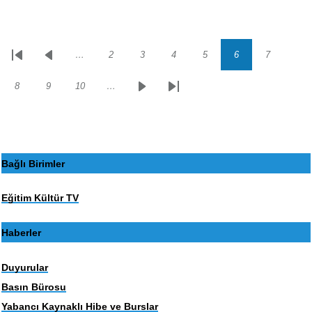
…
2
3
4
5
6
7
Sayfalama
İlk
Önceki
Sayfa
Sayfa
Sayfa
Sayfa
Sayfa
Sayfa
sayfa
sayfa
8
9
10
…
Sayfa
Sayfa
Sayfa
Sonraki
Son
sayfa
sayfa
Bağlı Birimler
Eğitim Kültür TV
Haberler
Duyurular
Basın Bürosu
Yabancı Kaynaklı Hibe ve Burslar