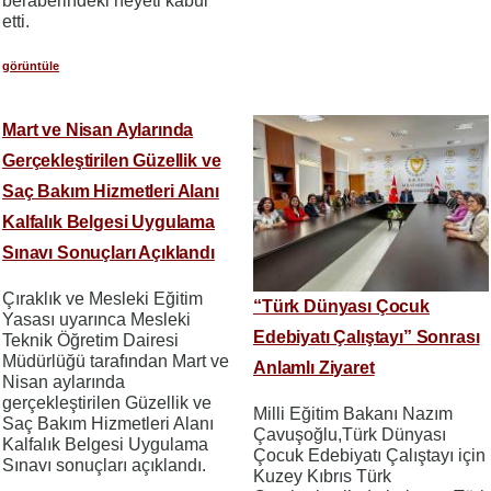
beraberindeki heyeti kabul
etti.
görüntüle
Mart ve Nisan Aylarında
Gerçekleştirilen Güzellik ve
Saç Bakım Hizmetleri Alanı
Kalfalık Belgesi Uygulama
Sınavı Sonuçları Açıklandı
Çıraklık ve Mesleki Eğitim
“Türk Dünyası Çocuk
Yasası uyarınca Mesleki
Edebiyatı Çalıştayı” Sonrası
Teknik Öğretim Dairesi
Müdürlüğü tarafından Mart ve
Anlamlı Ziyaret
Nisan aylarında
gerçekleştirilen Güzellik ve
Milli Eğitim Bakanı Nazım
Saç Bakım Hizmetleri Alanı
Çavuşoğlu,Türk Dünyası
Kalfalık Belgesi Uygulama
Çocuk Edebiyatı Çalıştayı için
Sınavı sonuçları açıklandı.
Kuzey Kıbrıs Türk