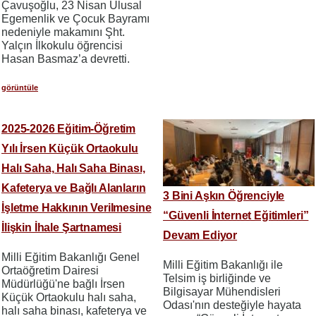
Çavuşoğlu, 23 Nisan Ulusal
Egemenlik ve Çocuk Bayramı
nedeniyle makamını Şht.
Yalçın İlkokulu öğrencisi
Hasan Basmaz’a devretti.
görüntüle
2025-2026 Eğitim-Öğretim
Yılı İrsen Küçük Ortaokulu
Halı Saha, Halı Saha Binası,
Kafeterya ve Bağlı Alanların
3 Bini Aşkın Öğrenciyle
İşletme Hakkının Verilmesine
“Güvenli İnternet Eğitimleri”
İlişkin İhale Şartnamesi
Devam Ediyor
Milli Eğitim Bakanlığı Genel
Milli Eğitim Bakanlığı ile
Ortaöğretim Dairesi
Telsim iş birliğinde ve
Müdürlüğü'ne bağlı İrsen
Bilgisayar Mühendisleri
Küçük Ortaokulu halı saha,
Odası'nın desteğiyle hayata
halı saha binası, kafeterya ve