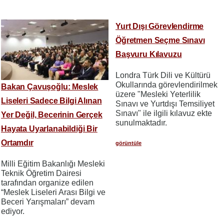
Yurt Dışı Görevlendirme
Öğretmen Seçme Sınavı
Başvuru Kılavuzu
Londra Türk Dili ve Kültürü
Okullarında görevlendirilmek
Bakan Çavuşoğlu: Meslek
üzere "Mesleki Yeterlilik
Liseleri Sadece Bilgi Alınan
Sınavı ve Yurtdışı Temsiliyet
Sınavı" ile ilgili kılavuz ekte
Yer Değil, Becerinin Gerçek
sunulmaktadır.
Hayata Uyarlanabildiği Bir
Ortamdır
görüntüle
Milli Eğitim Bakanlığı Mesleki
Teknik Öğretim Dairesi
tarafından organize edilen
“Meslek Liseleri Arası Bilgi ve
Beceri Yarışmaları” devam
ediyor.