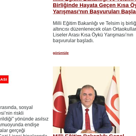
Birliğinde Hayata Geçen Kısa Ö
Yarışması’nın Başvuruları Başla
Milli Eğitim Bakanlığı ve Telsim iş birliğ
altıncısı düzenlenecek olan Ortaokulla
Liseler Arası Kısa Öykü Yarışması’nın
başvurular başladı.
görüntüle
asında, sosyal
i’nin riskli
rildiği” yönünde asılsız
 Kamuoyunda endişe
alar gerçeği