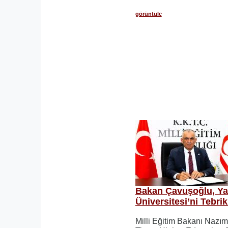
görüntüle
Bakan Çavuşoğlu, Ya
Üniversitesi’ni Tebrik
Milli Eğitim Bakanı Nazı