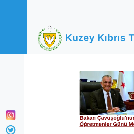
Ana içeriğe atla
Kuzey Kıbrıs T
Bakan Çavuşoğlu'nu
Öğretmenler Günü Me