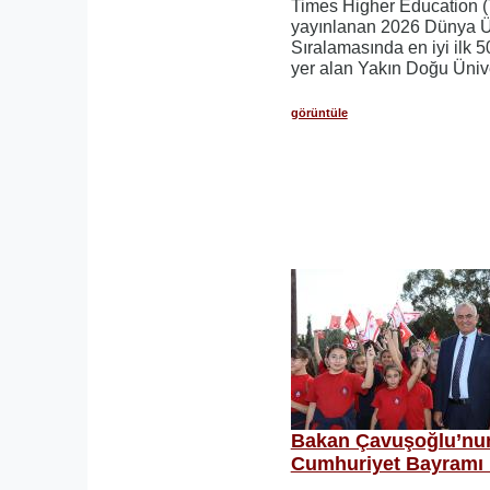
Times Higher Education (
yayınlanan 2026 Dünya Ün
Sıralamasında en iyi ilk 5
yer alan Yakın Doğu Ünivers
görüntüle
Bakan Çavuşoğlu’nu
Cumhuriyet Bayramı 