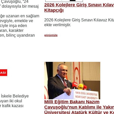
m Çavuşoğlu, “24
2026 Kolejlere Giriş Sınavı Kıla
dolayısıyla bir mesaj
Kitapçığı
eceğe uzanan en sağlam
2026 Kolejlere Giriş Sınavı Kılavuz Kit
evgiyle, emekle ve
ekte verilmiştir.
nciyle inşa eden
aran, karakter
en, bilinç uyandıran
görüntüle
 İskele Belediye
ıyan iki okul
Milli Eğitim Bakanı Nazım
 trafik kazası
Çavuşoğlu’nun Katılımı ile Yak
Üniversitesi Atatürk Kültür ve 