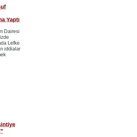
suf
ma Yaptı
im Dairesi
izde
ada Lefke
an iddialar
mek
intiye
z”