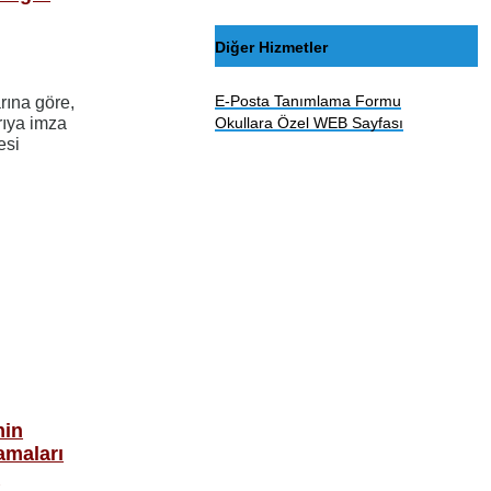
Diğer Hizmetler
a
E-Posta Tanımlama Formu
rına göre,
rıya imza
Okullara Özel WEB Sayfası
esi
nin
amaları
i