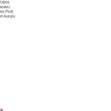
Kıbrıs
aratıcı
rü Prof.
im kurulu
İş