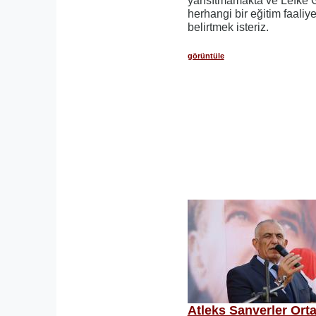
yansıtmamakta ve Lefke G
herhangi bir eğitim faaliy
belirtmek isteriz.
görüntüle
Atleks Sanverler Ort