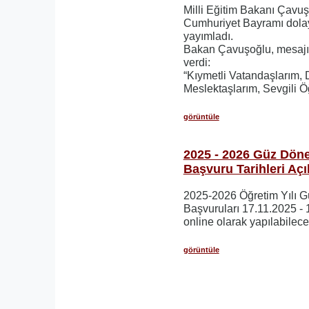
Milli Eğitim Bakanı Çavu
Cumhuriyet Bayramı dolay
yayımladı.
Bakan Çavuşoğlu, mesajın
verdi:
“Kıymetli Vatandaşlarım, 
Meslektaşlarım, Sevgili Ö
görüntüle
2025 - 2026 Güz Dön
Başvuru Tarihleri Açı
2025-2026 Öğretim Yılı 
Başvuruları 17.11.2025 - 
online olarak yapılabilecek
görüntüle