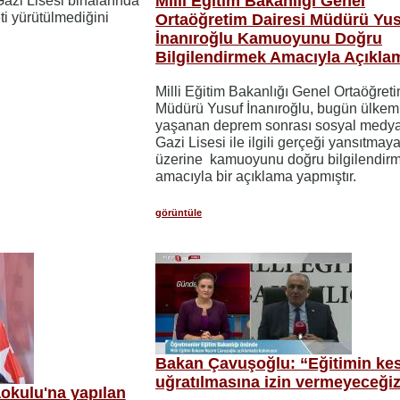
Milli Eğitim Bakanlığı Genel
azi Lisesi binalarında
eti yürütülmediğini
Ortaöğretim Dairesi Müdürü Yu
İnanıroğlu Kamuoyunu Doğru
Bilgilendirmek Amacıyla Açıkla
Milli Eğitim Bakanlığı Genel Ortaöğret
Müdürü Yusuf İnanıroğlu, bugün ülkem
yaşanan deprem sonrası sosyal medy
Gazi Lisesi ile ilgili gerçeği yansıtmay
üzerine kamuoyunu doğru bilgilendir
amacıyla bir açıklama yapmıştır.
görüntüle
Bakan Çavuşoğlu: “Eğitimin kes
uğratılmasına izin vermeyeceği
aokulu'na yapılan