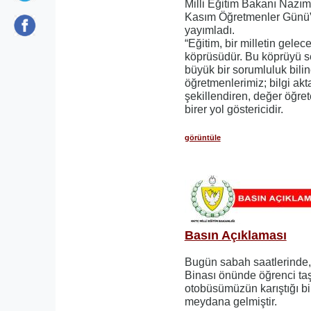
Milli Eğitim Bakanı Nazı
Kasım Öğretmenler Günü” 
yayımladı.
“Eğitim, bir milletin gel
köprüsüdür. Bu köprüyü s
büyük bir sorumluluk bili
öğretmenlerimiz; bilgi akt
şekillendiren, değer öğret
birer yol göstericidir.
görüntüle
Basın Açıklaması
Bugün sabah saatlerinde,
Binası önünde öğrenci taş
otobüsümüzün karıştığı bir
meydana gelmiştir.