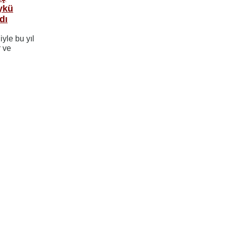
ykü
dı
iyle bu yıl
r ve