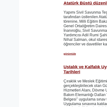
Atatürk Büstü düzenl
Yapımı Sivil Savunma Teş
tarafından üstlenilen Atat
törenine, Milli Eğitim Ba
Genel Ortaöğretim Daires
İnanıroğlu, Sivil Savunma
Yardımcısı Adil Rumi Şah
Nihal Salman, okul idares
öğrenciler ve davetliler kat
görüntüle
Ustalık ve Kalfalık 
Tarihleri
Çıraklık ve Meslek Eğitim
gerçekleştirilecek olan G
Hizmetleri Alanı, Dövme U
Bakım Elemanlığı Dalları '
Belgesi'' uygulama sınav ta
Uygulama sınavına katılac