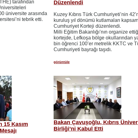
THE) tarafından
Düzenlendi
iversiteleri
00 üniversite arasında
Kuzey Kıbrıs Türk Cumhuriyeti’nin 42’
itesi’ni tebrik etti.
kuruluş yıl dönümü kutlamaları kapsa
Cumhuriyet Korteji düzenlendi.
Milli Eğitim Bakanlığı’nın organize ettiğ
kortejde, Lefkoşa bölge okullarından y
bin öğrenci 100’er metrelik KKTC ve T
Cumhuriyeti bayrağı taşıdı.
görüntüle
Bakan Çavuşoğlu, Kıbrıs Ünivers
n 15 Kasım
Birliği’ni Kabul Etti
Mesajı