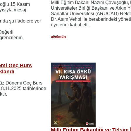
Milli Eğitim Bakanı Nazım Çavuşoğlu, 
şoğlu 15 Kasım
Üniversiteler Birliği Başkanı ve Arkın Y
ısıyla mesaj
Sanatlar Üniversitesi (ARUCAD) Rektö
Dr. Asım Vehbi ile beraberindeki yönet
da şu ifadelere yer
üyelerini kabul etti.
Değerli
görüntüle
ğrencilerim,
emi Geç Burs
klandı
Güz Dönemi Geç Burs
18.11.2025 tarihlerinde
tir.
Milli Eğitim Bakanlığı ve Telsim 