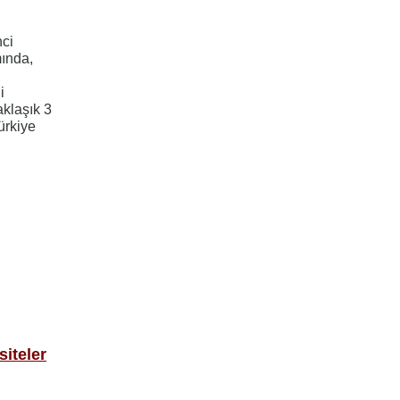
nci
mında,
i
aklaşık 3
ürkiye
iteler