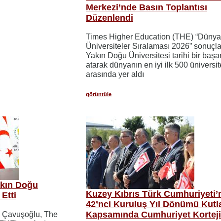
Merkezi’nde Basın Toplantısı
Düzenlendi
Times Higher Education (THE) “Düny
Üniversiteler Sıralaması 2026” sonuçla
Yakın Doğu Üniversitesi tarihi bir başa
atarak dünyanın en iyi ilk 500 üniversit
arasında yer aldı
görüntüle
kın Doğu
Kuzey Kıbrıs Türk Cumhuriyeti’
 Etti
42’nci Kuruluş Yıl Dönümü Kutl
Kapsamında Cumhuriyet Kortej
m Çavuşoğlu, The