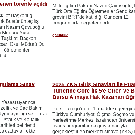
enen törenle açıldı
Milli Eğitim Bakanı Nazım Çavuşoğlu, 
Türk Orta Eğitim Öğretmenler Sendika
kilat Başkanlığı
grevini BRT’de katıldığı Gündem 12
ürk Büstünün açılış
programında değerlendirdi.
kanı Nazım Çavuşoğlu,
i Müdürü Yusuf
görüntüle
 Teşkilatı Başkan
baz, Okul Müdürü Dr.
i, öğretmenler,
ıldı.
Uygulama Sınav
2025 YKS Giriş Sınavları ile Pua
Türlerine Göre İlk 5'e Giren ve B
Bursu Almaya Hak Kazanan Öğr
i Yasası uyarınca
üzellik ve Saç Bakım
Burs Tüzüğü’nün 11. maddesi gereğin
ygulayıcılığı ve Tırnak
Türkiye Cumhuriyeti Ölçme, Seçme ve
'Ustalık ve Kalfalık
Yerleştirme Merkezi tarafından üniversi
rihleri belirlendi.
lisans programlarına giriş amacıyla
ak adaylar, ekte
gerçekleştirilen merkezi sınava (YKS) 