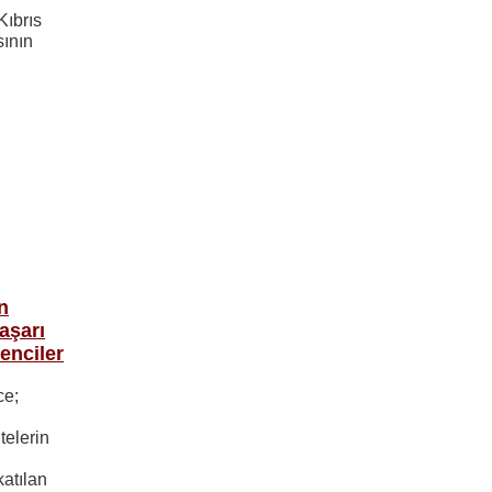
Kıbrıs
sının
n
aşarı
enciler
ce;
telerin
katılan