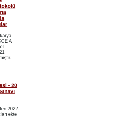
otokolü
ına
da
lar
akarya
 GCE A
el
021
ıştır.
si - 20
Sınavı
ilen 2022-
arı ekte