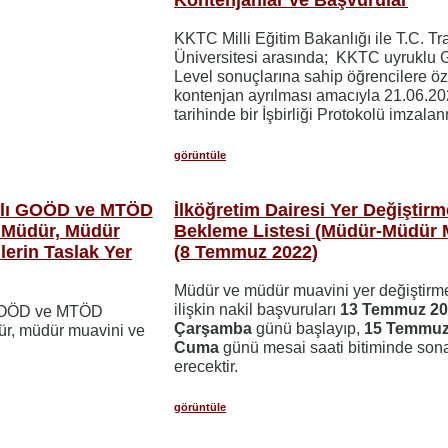
KKTC Milli Eğitim Bakanlığı ile T.C. Tr
Üniversitesi arasında; KKTC uyruklu
Level sonuçlarına sahip öğrencilere öz
kontenjan ayrılması amacıyla 21.06.2
tarihinde bir İşbirliği Protokolü imzalanm
görüntüle
ılı GOÖD ve MTÖD
İlköğretim Dairesi Yer Değiştirm
ı Müdür, Müdür
Bekleme Listesi (Müdür-Müdür 
erin Taslak Yer
(8 Temmuz 2022)
Müdür ve müdür muavini yer değiştirm
ilişkin nakil başvuruları
13 Temmuz 2
 GOÖD ve MTÖD
Çarşamba
günü başlayıp,
15 Temmuz
ür, müdür muavini ve
Cuma
günü mesai saati bitiminde son
erecektir.
görüntüle