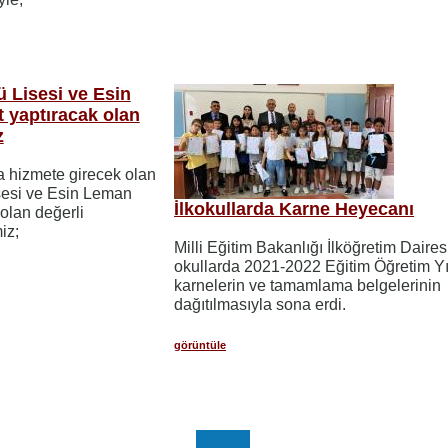
ü Lisesi ve Esin
t yaptıracak olan
z
da hizmete girecek olan
sesi ve Esin Leman
İlkokullarda Karne Heyecanı
 olan değerli
iz;
Milli Eğitim Bakanlığı İlköğretim Daires
okullarda 2021-2022 Eğitim Öğretim Yı
karnelerin ve tamamlama belgelerinin
dağıtılmasıyla sona erdi.
görüntüle