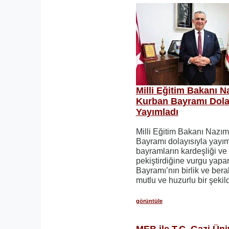
Milli Eğitim Bakanı 
Kurban Bayramı Dola
Yayımladı
Milli Eğitim Bakanı Nazı
Bayramı dolayısıyla yayı
bayramların kardeşliği ve
pekiştirdiğine vurgu yapa
Bayramı’nın birlik ve bera
mutlu ve huzurlu bir şekil
görüntüle
MEB ile T.C. Gazi Üni