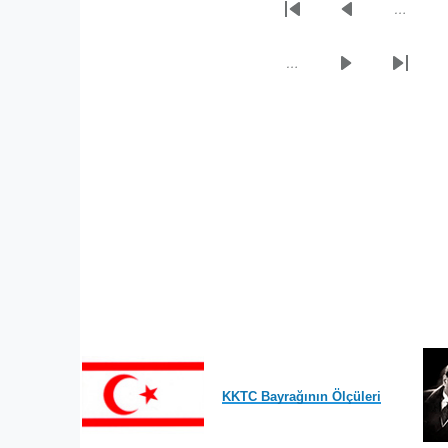
…
Sayfalama
İlk
Önceki
sayfa
sayfa
…
Sonraki
Son
sayfa
sayfa
KKTC Bayrağının Ölçüleri