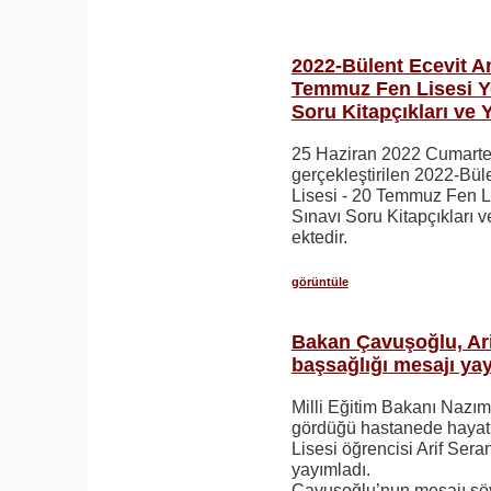
2022-Bülent Ecevit An
Temmuz Fen Lisesi Ye
Soru Kitapçıkları ve 
25 Haziran 2022 Cumarte
gerçekleştirilen 2022-Bül
Lisesi - 20 Temmuz Fen L
Sınavı Soru Kitapçıkları v
ektedir.
görüntüle
Bakan Çavuşoğlu, Ari
başsağlığı mesajı yay
Milli Eğitim Bakanı Nazı
gördüğü hastanede hayat
Lisesi öğrencisi Arif Sera
yayımladı.
Çavuşoğlu’nun mesajı şöy