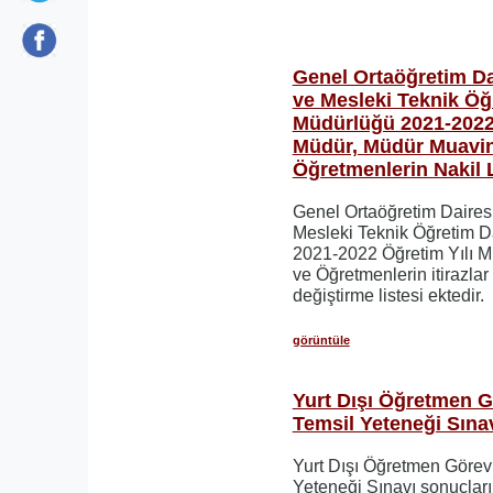
Genel Ortaöğretim D
ve Mesleki Teknik Öğ
Müdürlüğü 2021-2022 
Müdür, Müdür Muavin
Öğretmenlerin Nakil L
Genel Ortaöğretim Daires
Mesleki Teknik Öğretim D
2021-2022 Öğretim Yılı M
ve Öğretmenlerin itirazla
değiştirme listesi ektedir.
görüntüle
Yurt Dışı Öğretmen 
Temsil Yeteneği Sına
Yurt Dışı Öğretmen Görev
Yeteneği Sınavı sonuçları 