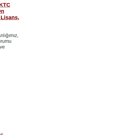
KKTC
Ön
 Lisans,
nlığımız,
Kurumu
 ve
si