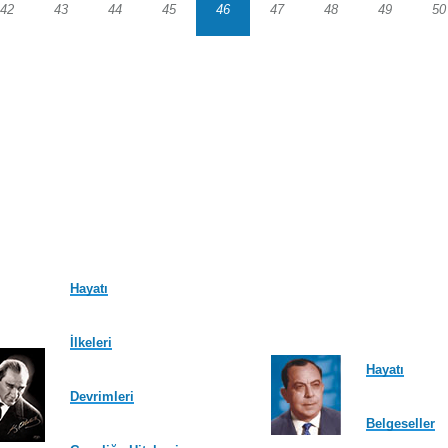
42
43
44
45
46
47
48
49
50
Sayfa
Sayfa
Sayfa
Sayfa
Sayfa
Sayfa
Sayfa
Sayfa
S
Hayatı
İlkeleri
Hayatı
Devrimleri
Belgeseller