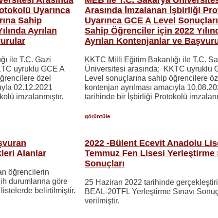
rotokolü Uyarınca
Arasında İmzalanan İşbirliği Pr
rına Sahip
Uyarınca GCE A Level Sonuçlar
Yılında Ayrılan
Sahip Öğrenciler için 2022 Yılın
urular
Ayrılan Kontenjanlar ve Başvuru
ı ile T.C. Gazi
KKTC Milli Eğitim Bakanlığı ile T.C. S
KKTC uyruklu GCE A
Üniversitesi arasında; KKTC uyruklu
ğrencilere özel
Level sonuçlarına sahip öğrencilere öz
ıyla 02.12.2021
kontenjan ayrılması amacıyla 10.08.2
okolü imzalanmıştır.
tarihinde bir İşbirliği Protokolü imzalanm
görüntüle
şvuran
2022 -Bülent Ecevit Anadolu Lise
leri Alanlar
Temmuz Fen Lisesi Yerleştirme 
Sonuçları
n öğrencilerin
cih durumlarına göre
25 Haziran 2022 tarihinde gerçekleştir
listelerde belirtilmiştir.
BEAL-20TFL Yerleştirme Sınavı Sonuçl
verilmiştir.