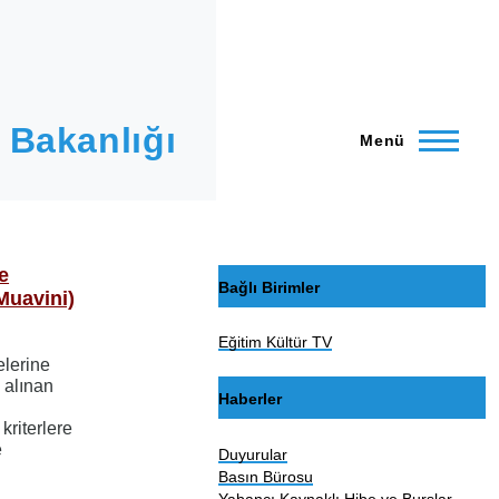
 Bakanlığı
Menü
e
Bağlı Birimler
Muavini)
Eğitim Kültür TV
elerine
 alınan
Haberler
kriterlere
e
Duyurular
Basın Bürosu
Yabancı Kaynaklı Hibe ve Burslar