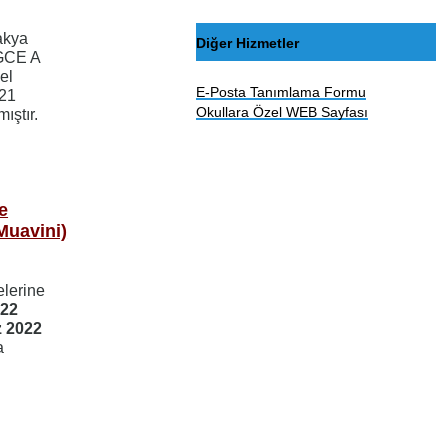
akya
Diğer Hizmetler
 GCE A
el
E-Posta Tanımlama Formu
021
Okullara Özel WEB Sayfası
ıştır.
e
Muavini)
elerine
022
 2022
a