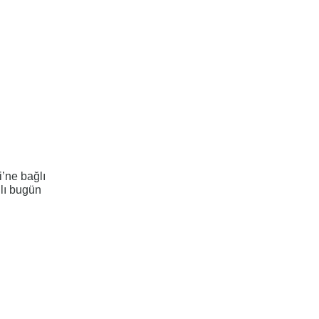
i’ne bağlı
lı bugün