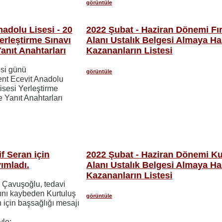
görüntüle
adolu Lisesi - 20
2022 Şubat - Haziran Dönemi Fır
rleştirme Sınavı
Alanı Ustalık Belgesi Almaya H
Yanıt Anahtarları
Kazananların Listesi
si günü
görüntüle
ent Ecevit Anadolu
isesi Yerleştirme
e Yanıt Anahtarları
f Seran için
2022 Şubat - Haziran Dönemi Ku
ımladı.
Alanı Ustalık Belgesi Almaya H
Kazananların Listesi
m Çavuşoğlu, tedavi
ını kaybeden Kurtuluş
görüntüle
n için başsağlığı mesajı
le;