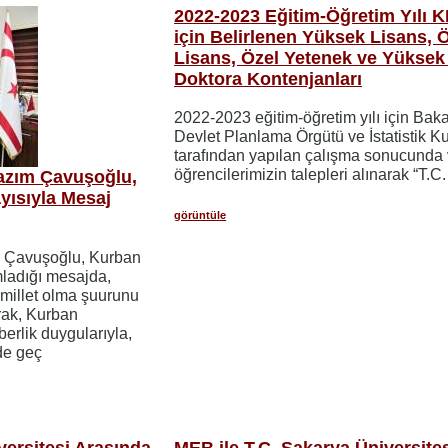
2022-2023 Eğitim-Öğretim Yılı 
için Belirlenen Yüksek Lisans, 
Lisans, Özel Yetenek ve Yüksek
Doktora Kontenjanları
2022-2023 eğitim-öğretim yılı için Baka
Devlet Planlama Örgütü ve İstatistik 
tarafından yapılan çalışma sonucunda
öğrencilerimizin talepleri alınarak “T.C.
Nazım Çavuşoğlu,
yısıyla Mesaj
görüntüle
m Çavuşoğlu, Kurban
mladığı mesajda,
 millet olma şuurunu
rak, Kurban
berlik duygularıyla,
de geç
versitesi Arasında
MEB ile T.C. Sakarya Üniversite