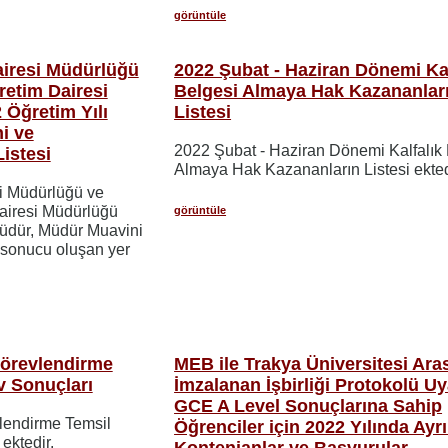
görüntüle
airesi Müdürlüğü
2022 Şubat - Haziran Dönemi Kal
retim Dairesi
Belgesi Almaya Hak Kazananlar
Öğretim Yılı
Listesi
i ve
2022 Şubat - Haziran Dönemi Kalfalık
istesi
Almaya Hak Kazananların Listesi ekted
i Müdürlüğü ve
airesi Müdürlüğü
görüntüle
üdür, Müdür Muavini
r sonucu oluşan yer
Görevlendirme
MEB ile Trakya Üniversitesi Ara
v Sonuçları
İmzalanan İşbirliği Protokolü U
GCE A Level Sonuçlarına Sahip
lendirme Temsil
Öğrenciler için 2022 Yılında Ayr
ektedir.
Kontenjanlar ve Başvurular