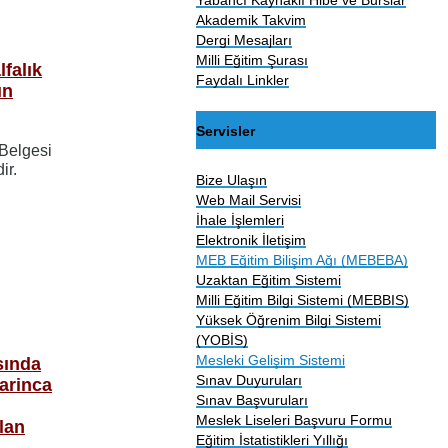
Akademik Takvim
Dergi Mesajları
Milli Eğitim Şurası
falık
Faydalı Linkler
ın
Servisler
 Belgesi
ir.
Bize Ulaşın
Web Mail Servisi
İhale İşlemleri
Elektronik İletişim
MEB Eğitim Bilişim Ağı (MEBEBA)
Uzaktan Eğitim Sistemi
Milli Eğitim Bilgi Sistemi (MEBBIS)
Yüksek Öğrenim Bilgi Sistemi
(YOBİS)
Mesleki Gelişim Sistemi
sında
Sınav Duyuruları
yarinca
Sınav Başvuruları
Meslek Liseleri Başvuru Formu
ılan
Eğitim İstatistikleri Yıllığı