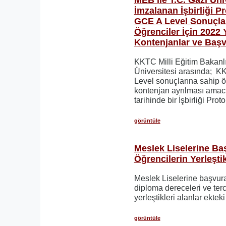
İmzalanan İşbirliği P
GCE A Level Sonuçla
Öğrenciler İçin 2022 
Kontenjanlar ve Başv
KKTC Milli Eğitim Bakanlığ
Üniversitesi arasında; 
Level sonuçlarına sahip ö
kontenjan ayrılması amac
tarihinde bir İşbirliği Prot
görüntüle
Meslek Liselerine Ba
Öğrencilerin Yerleştik
Meslek Liselerine başvura
diploma dereceleri ve ter
yerleştikleri alanlar ekteki 
görüntüle