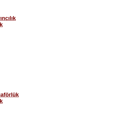
ıncılık
ak
aförlük
ak