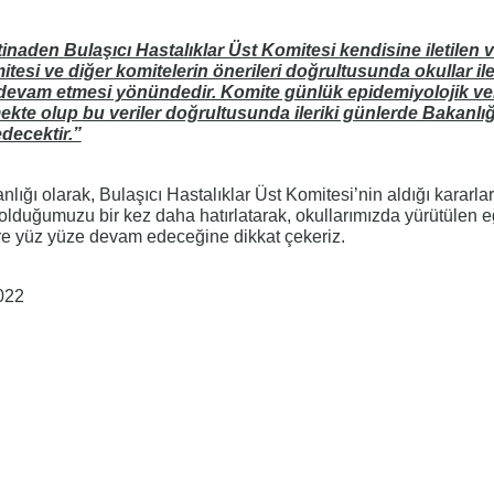
istinaden Bulaşıcı Hastalıklar Üst Komitesi kendisine iletilen ve
si ve diğer komitelerin önerileri doğrultusunda okullar ile i
n devam etmesi yönündedir. Komite günlük epidemiyolojik ver
te olup bu veriler doğrultusunda ileriki günlerde Bakanlığ
decektir.”
anlığı olarak, Bulaşıcı Hastalıklar Üst Komitesi’nin aldığı kararl
duğumuzu bir kez daha hatırlatarak, okullarımızda yürütülen e
re yüz yüze devam edeceğine dikkat çekeriz.
022