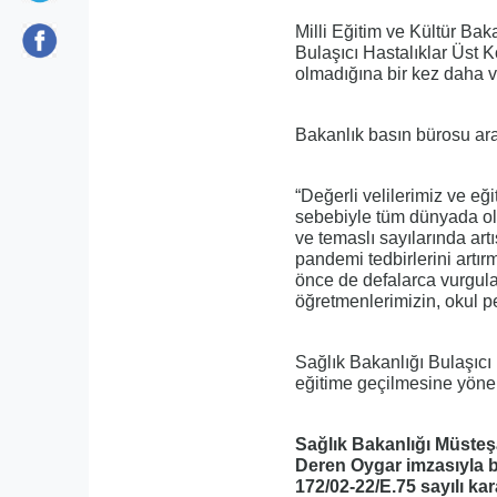
Milli Eğitim ve Kültür Bak
Bulaşıcı Hastalıklar Üst K
olmadığına bir kez daha v
Bakanlık basın bürosu arac
“Değerli velilerimiz ve e
sebebiyle tüm dünyada ol
ve temaslı sayılarında ar
pandemi tedbirlerini artı
önce de defalarca vurgulad
öğretmenlerimizin, okul per
Sağlık Bakanlığı Bulaşıcı 
eğitime geçilmesine yöneli
Sağlık Bakanlığı Müsteşa
Deren Oygar imzasıyla b
172/02-22/E.75 sayılı ka