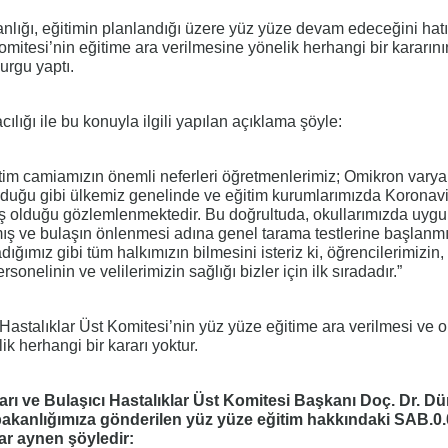
anlığı, eğitimin planlandığı üzere yüz yüze devam edeceğini hatır
omitesi’nin eğitime ara verilmesine yönelik herhangi bir kararını
urgu yaptı.
ılığı ile bu konuyla ilgili yapılan açıklama şöyle:
ğitim camiamızın önemli neferleri öğretmenlerimiz; Omikron varya
duğu gibi ülkemiz genelinde ve eğitim kurumlarımızda Koronav
tış olduğu gözlemlenmektedir. Bu doğrultuda, okullarımızda uyg
rmış ve bulaşın önlenmesi adına genel tarama testlerine başlanmı
ığımız gibi tüm halkımızın bilmesini isteriz ki, öğrencilerimizin,
sonelinin ve velilerimizin sağlığı bizler için ilk sıradadır.”
Hastalıklar Üst Komitesi’nin yüz yüze eğitime ara verilmesi ve o
k herhangi bir kararı yoktur.
rı ve Bulaşıcı Hastalıklar Üst Komitesi Başkanı Doç. Dr. Dü
akanlığımıza gönderilen yüz yüze eğitim hakkındaki
SAB.0.
rar aynen şöyledir: