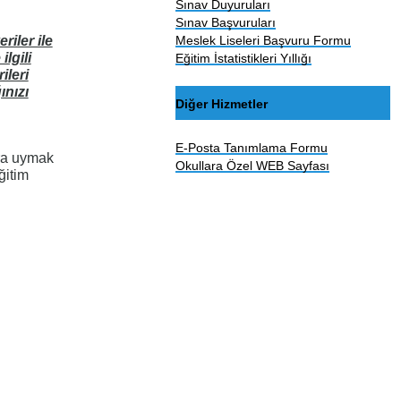
Sınav Duyuruları
Sınav Başvuruları
Meslek Liseleri Başvuru Formu
riler ile
lgili
Eğitim İstatistikleri Yıllığı
ileri
ınızı
Diğer Hizmetler
E-Posta Tanımlama Formu
ara uymak
Okullara Özel WEB Sayfası
ğitim