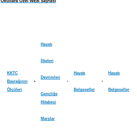
Okullara Özel WEB Sayfası
Hayatı
İlkeleri
KKTC
Hayatı
Hayatı
Devrimleri
Bayrağının
Ölçüleri
Belgeseller
Belgeseller
Gençliğe
Hitabesi
Marşlar