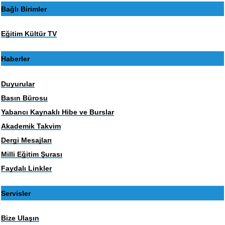
Bağlı Birimler
Eğitim Kültür TV
Haberler
Duyurular
Basın Bürosu
Yabancı Kaynaklı Hibe ve Burslar
Akademik Takvim
Dergi Mesajları
Milli Eğitim Şurası
Faydalı Linkler
Servisler
Bize Ulaşın