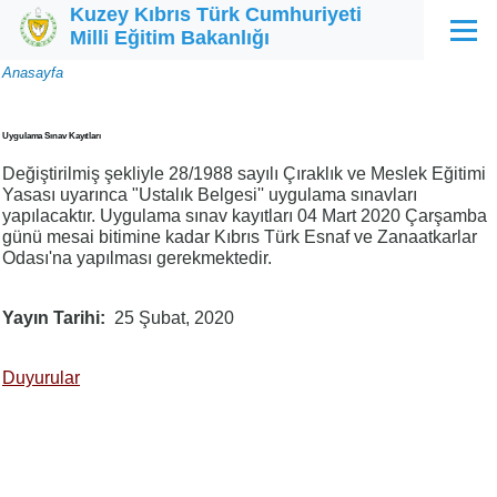
Kuzey Kıbrıs Türk Cumhuriyeti
Ana içeriğe atla
Milli Eğitim Bakanlığı
Menü
Sayfa
Anasayfa
yolu
Uygulama Sınav Kayıtları
Değiştirilmiş şekliyle 28/1988 sayılı Çıraklık ve Meslek Eğitimi
Yasası uyarınca "Ustalık Belgesi'' uygulama sınavları
yapılacaktır. Uygulama sınav kayıtları 04 Mart 2020 Çarşamba
günü mesai bitimine kadar Kıbrıs Türk Esnaf ve Zanaatkarlar
Odası'na yapılması gerekmektedir.
Yayın Tarihi
25 Şubat, 2020
Duyurular