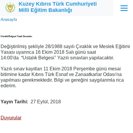
Kuzey Kıbrıs Türk Cumhuriyeti
Ana içeriğe atla
Milli Eğitim Bakanlığı
Menü
Sayfa
Anasayfa
yolu
Ustalık Belgesi Yazılı Sınavları
Değiştirilmiş şekliyle 28/1988 sayılı Çıraklık ve Meslek Eğitimi
Yasası uyarınca 16 Ekim 2018 Salı günü saat
14:00'da “Ustalık Belgesi'' Yazılı sınavları yapılacaktır.
Yazılı sınav kayıtları 11 Ekim 2018 Perşembe günü mesai
bitimine kadar Kıbrıs Türk Esnaf ve Zanaatkarlar Odası'na
yapılması gerekmektedir. Bilgi ve gereğini saygılarımla rica
ederim.
Yayın Tarihi
27 Eylül, 2018
Duyurular