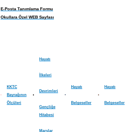
E-Posta Tanımlama Formu
Okullara Özel WEB Sayfası
Hayatı
İlkeleri
KKTC
Hayatı
Hayatı
Devrimleri
Bayrağının
Ölçüleri
Belgeseller
Belgeseller
Gençliğe
Hitabesi
Marşlar