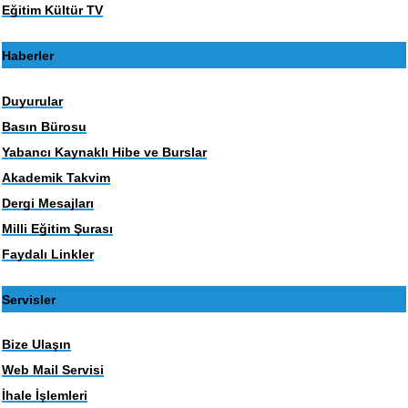
Eğitim Kültür TV
Haberler
Duyurular
Basın Bürosu
Yabancı Kaynaklı Hibe ve Burslar
Akademik Takvim
Dergi Mesajları
Milli Eğitim Şurası
Faydalı Linkler
Servisler
Bize Ulaşın
Web Mail Servisi
İhale İşlemleri