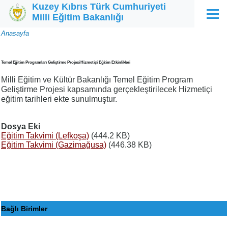
Kuzey Kıbrıs Türk Cumhuriyeti
Ana içeriğe atla
Milli Eğitim Bakanlığı
Menü
Sayfa
Anasayfa
yolu
Temel Eğitim Programları Geliştirme Projesi Hizmetiçi Eğitim Etkinlikleri
Milli Eğitim ve Kültür Bakanlığı Temel Eğitim Program
Geliştirme Projesi kapsamında gerçekleştirilecek Hizmetiçi
eğitim tarihleri ekte sunulmuştur.
Dosya Eki
Eğitim Takvimi (Lefkoşa)
(444.2 KB)
Eğitim Takvimi (Gazimağusa)
(446.38 KB)
Bağlı Birimler