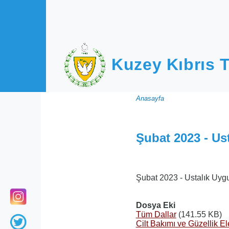
Ana içeriğe atla
Kuzey Kıbrıs T
Sayfa
Anasayfa
yolu
Şubat 2023 - Us
Şubat 2023 - Ustalık Uyg
Dosya Eki
Tüm Dallar
(141.55 KB)
Cilt Bakımı ve Güzellik E