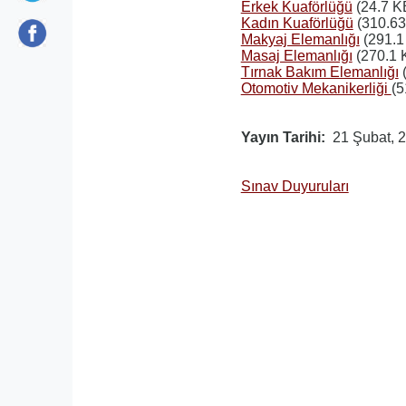
Erkek Kuaförlüğü
(24.7 K
Kadın Kuaförlüğü
(310.63
Makyaj Elemanlığı
(291.1
Masaj Elemanlığı
(270.1 
Tırnak Bakım Elemanlığı
Otomotiv Mekanikerliği
(5
Yayın Tarihi
21 Şubat, 
Sınav Duyuruları