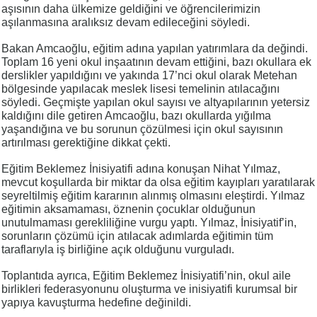
aşısının daha ülkemize geldiğini ve öğrencilerimizin
aşılanmasına aralıksız devam edileceğini söyledi.
Bakan Amcaoğlu, eğitim adına yapılan yatırımlara da değindi.
Toplam 16 yeni okul inşaatının devam ettiğini, bazı okullara ek
derslikler yapıldığını ve yakında 17’nci okul olarak Metehan
bölgesinde yapılacak meslek lisesi temelinin atılacağını
söyledi. Geçmişte yapılan okul sayısı ve altyapılarının yetersiz
kaldığını dile getiren Amcaoğlu, bazı okullarda yığılma
yaşandığına ve bu sorunun çözülmesi için okul sayısının
artırılması gerektiğine dikkat çekti.
Eğitim Beklemez İnisiyatifi adına konuşan Nihat Yılmaz,
mevcut koşullarda bir miktar da olsa eğitim kayıpları yaratılarak
seyreltilmiş eğitim kararının alınmış olmasını eleştirdi. Yılmaz
eğitimin aksamaması, öznenin çocuklar olduğunun
unutulmaması gerekliliğine vurgu yaptı. Yılmaz, İnisiyatif’in,
sorunların çözümü için atılacak adımlarda eğitimin tüm
taraflarıyla iş birliğine açık olduğunu vurguladı.
Toplantıda ayrıca, Eğitim Beklemez İnisiyatifi’nin, okul aile
birlikleri federasyonunu oluşturma ve inisiyatifi kurumsal bir
yapıya kavuşturma hedefine değinildi.