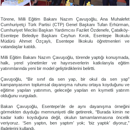
Törene, Milli Eğitim Bakanı Nazım Çavuşoğlu, Ana Muhalefet
Cumhuriyetçi Türk Partisi (CTP) Genel Başkanı Tufan Erhürman,
Cumhuriyet Meclisi Başkan Yardımcısı Fazilet Özdenefe, Çatalköy-
Esentepe Belediye Başkanı Ceyhun Kırok, Esentepe İlkokulu
Müdürü Ahmet Özçaylı, Esentepe İlkokulu öğretmenleri ve
vatandaşlar katıldı.
Milli Eğitim Bakanı Nazım Çavuşoğlu, törende yaptığı konuşmada,
halk, yerel yönetimler ve hayırseverlerin katkılarıyla eğitim
yatırımlarında yeni bir model geliştirdiklerini belirtti.
Çavuşoğlu, “Bir sınıf da sen yap, bir okul da sen yap”
kampanyasının toplumsal dayanışma ruhunu ortaya koyduğunu ve
eğitime yapılan yatırımın, geleceğe yapılan en kıymetli yatırım
olduğunu vurguladı.
Bakan Çavuşoğlu, Esentepe’de de aynı dayanışma örneğini
görmekten duyduğu memnuniyeti dile getirerek, “Burada kimin ne
kadar katkı koyduğuna değil, okulun tamamlanmasına öncelik
veriyoruz. ‘Sen yaptın, ben yaptım’ yok; ‘biz yaptık’ diyoruz,”
ifadelerini kullandı.