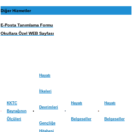
Diğer Hizmetler
E-Posta Tanımlama Formu
Okullara Özel WEB Sayfası
Hayatı
İlkeleri
KKTC
Hayatı
Hayatı
Devrimleri
Bayrağının
Ölçüleri
Belgeseller
Belgeseller
Gençliğe
Hitabesi