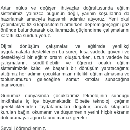
Artan nüfus ve değişen ihtiyaçlar doğrultusunda eğitim
sistemimizi yalnızca bugünün değil, yarının koşullarına da
hazırlamak amacıyla kapsamlı adımlar atıyoruz. Yeni okul
yapımlarıyla fiziki kapasitemizi artırırken, deprem gerçeğini göz
önünde bulundurarak okullarımızda güçlendirme çalışmalarını
kararlılıkla sürdürüyoruz.
Dijital dönüşüm çalışmaları ve eğitimde yenilikçi
uygulamalarla desteklenen bu süreç, kısa vadede güvenli ve
destekleyici bir eğitim ortamı oluştururken, uzun vadede bu
çalışmaların, sürdürülebilir ve öğrenci odaklı eğitim
sistemimizde kalıcı ve başarılı bir dönüşüm yaratacağına;
attığımız her adımın çocuklarımızın nitelikli eğitim almasına ve
toplumumuzun geleceğine somut katkılar sunacağına
inanıyorum.
Günümüz dünyasında çocuklarımız teknolojinin sunduğu
imkânlarla iç içe büyümektedir. Elbette teknoloji çağının
gerekliliklerinden faydalanmaları doğaldır; ancak kitaplarla
kurulan bağın, okumanın ve düşünmenin yerini hiçbir ekranın
dolduramayacağını da unutmamak gerekir.
Sevgili öğrencilerimiz,