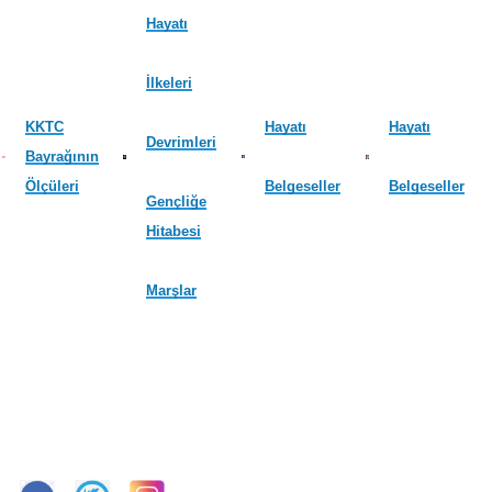
Hayatı
İlkeleri
KKTC
Hayatı
Hayatı
Devrimleri
Bayrağının
Ölçüleri
Belgeseller
Belgeseller
Gençliğe
Hitabesi
Marşlar