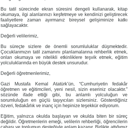
Bu tatil sürecinde ekran süresini dengeli kullanarak, kitap
okumaya, ilgi alanlarınızı keşfetmeye ve kendinizi geliştirecek
faaliyetlere zaman ayırmanız bireysel gelişiminize katkı
sağlayacaktır.
Değerli velilerimiz,
Bu süreçte sizlere de önemli sorumluluklar düşmektedir.
Çocuklarımızın tatil zamanını planlamalarına rehberlik etmek,
onları okumaya ve nitelikli etkinliklere teşvik etmek, eğitim
yolculuklarında en büyük destek unsurudur.
Değerli öğretmenlerimiz,
Gazi Mustafa Kemal Atatürk’ün, “Cumhuriyetin fedakâr
öğretmen ve eğitimcileri, yeni nesil, sizin eseriniz olacaktır.”
sözünde ifade ettiği gibi, bu anlamlı yolculuğun ve
sorumluluğun en güçlü taşıyıcıları sizlersiniz. Gösterdiğiniz
özveri, fedakârlık ve inanç için hepinize teşekkür ediyorum.
Eğitim, yalnızca okulda başlayan ve okulda biten bir süreç
değildir. Öğretmenlerin emeği, velilerin rehberliği, öğrencilerin
çabası ve toplumun desteğiyle anlam kazanır. Birlikte attığımız