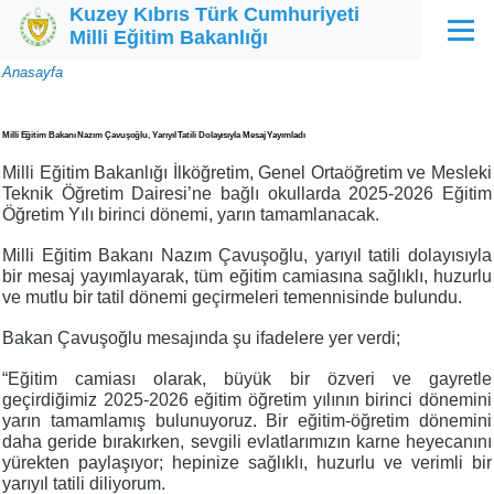
Kuzey Kıbrıs Türk Cumhuriyeti
Ana içeriğe atla
Milli Eğitim Bakanlığı
Menü
Sayfa
Anasayfa
yolu
Milli Eğitim Bakanı Nazım Çavuşoğlu, Yarıyıl Tatili Dolayısıyla Mesaj Yayımladı
Milli Eğitim Bakanlığı İlköğretim, Genel Ortaöğretim ve Mesleki
Teknik Öğretim Dairesi’ne bağlı okullarda 2025-2026 Eğitim
Öğretim Yılı birinci dönemi, yarın tamamlanacak.
Milli Eğitim Bakanı Nazım Çavuşoğlu, yarıyıl tatili dolayısıyla
bir mesaj yayımlayarak, tüm eğitim camiasına sağlıklı, huzurlu
ve mutlu bir tatil dönemi geçirmeleri temennisinde bulundu.
Bakan Çavuşoğlu mesajında şu ifadelere yer verdi;
“Eğitim camiası olarak, büyük bir özveri ve gayretle
geçirdiğimiz 2025-2026 eğitim öğretim yılının birinci dönemini
yarın tamamlamış bulunuyoruz. Bir eğitim-öğretim dönemini
daha geride bırakırken,
s
evgili evlatlarımızın karne heyecanını
yürekten paylaşıyor; hepinize sağlıklı, huzurlu ve verimli bir
yarıyıl tatili diliyorum.