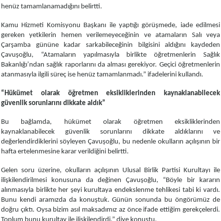
henüz tamamlanamadığını belirtti.
Kamu Hizmeti Komisyonu Başkanı ile yaptığı görüşmede, iade edilmesi
gereken yetkilerin hemen verilemeyeceğinin ve atamaların Salı veya
Çarşamba gününe kadar sarkabileceğinin bilgisini aldığını kaydeden
Çavuşoğlu, “Atamaların yapılmasıyla birlikte öğretmenlerin Sağlık
Bakanlığı’ndan sağlık raporlarını da alması gerekiyor. Geçici öğretmenlerin
atanmasıyla ilgili süreç ise henüz tamamlanmadı.” ifadelerini kullandı.
“Hükümet olarak öğretmen eksikliklerinden kaynaklanabilecek
güvenlik sorunlarını dikkate aldık”
Bu bağlamda, hükümet olarak öğretmen eksikliklerinden
kaynaklanabilecek güvenlik sorunlarını dikkate aldıklarını ve
değerlendirdiklerini söyleyen Çavuşoğlu, bu nedenle okulların açılışının bir
hafta ertelenmesine karar verildiğini belirtti.
Gelen soru üzerine, okulların açılışının Ulusal Birlik Partisi Kurultayı ile
ilişkilendirilmesi konusuna da değinen Çavuşoğlu, “Böyle bir kararın
alınmasıyla birlikte her şeyi kurultaya endekslenme tehlikesi tabi ki vardı.
Bunu kendi aramızda da konuştuk. Günün sonunda bu öngörümüz de
doğru çıktı. Oysa bizim asıl maksadımız az önce ifade ettiğim gerekçelerdi.
Toplum bunu kurultay ile ilişkilendirdi.” diye konuştu.