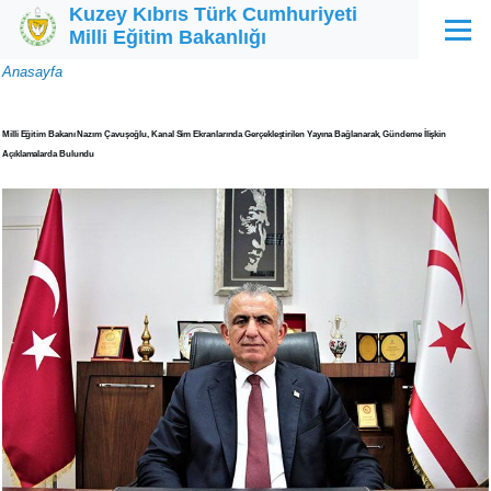
Kuzey Kıbrıs Türk Cumhuriyeti
Ana içeriğe atla
Milli Eğitim Bakanlığı
Menü
Sayfa
Anasayfa
yolu
Milli Eğitim Bakanı Nazım Çavuşoğlu, Kanal Sim Ekranlarında Gerçekleştirilen Yayına Bağlanarak, Gündeme İlişkin
Açıklamalarda Bulundu