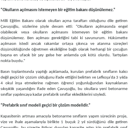
“Okulların açılmasını istemeyen bir eğitim bakanı düşünülemez.”
Milli Eğitim Bakanı olarak okulları açma taraftarı olduğunu dile getiren
Çavuşoğlu, sözlerine şöyle devam etti: “Okulların açılmasında engel
olabilecek veya okulların açılmasını istemeyen bir eğitim bakanı
düşünülemez. Ben açılması gerektiğini tabi ki savunurum. Hükümette
açılmasın istedi ancak rakamlar ortaya çıkınca ve atanma süreçleri
düşünüldüğünde öğretmen eksikliğine bağlı olarak herhangi bir çocuğun
başına en ufacık bir şey gelse her anlamda çok kötü olurdu. Tartışılan
nokta buydu.”
Basın toplantısında yaptığı açıklamada, kurulan prefabrik sınıfların kalıcı
değil geçici bir çözüm olduğunu ifade ettiğini belirten ve Lefkoşa’da 3 yılda
4 okul inşa etmelerine rağmen öğrenci yoğunluğundan kaynaklanan
sıkışıklık yaşandığını ifade eden Çavuşoğlu, bu okullara yeni betonarme
sınıflar yapılıncaya kadar prefabrik sınıflar eklediklerini söyledi.
“Prefabrik sınıf modeli geçici bir çözüm modelidir.”
Kapasitenin artması amacıyla betonarme sınıfların yapım sürecinin proje,
vize ve ihale aşamalarıyla birlikte 1 buçuk 2 yıl sürdüğünü dile getiren
Çavuşoğlu, bu süreçte ihtiyaç duyulan kapasite artışı için prefabrik sınıf