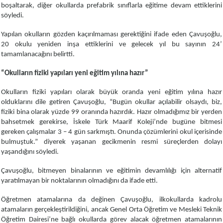
boşaltarak, diğer okullarda prefabrik sınıflarla eğitime devam ettiklerini
söyledi.
Yapılan okulların gözden kaçırılmaması gerektiğini ifade eden Çavuşoğlu,
20 okulu yeniden inşa ettiklerini ve gelecek yıl bu sayının 24’
tamamlanacağını belirtti.
“Okulların fiziki yapıları yeni eğitim yılına hazır”
Okulların fiziki yapıları olarak büyük oranda yeni eğitim yılına hazır
olduklarını dile getiren Çavuşoğlu, “Bugün okullar açılabilir olsaydı, biz,
fiziki bina olarak yüzde 99 oranında hazırdık. Hazır olmadığımız bir yerden
bahsetmek gerekirse, İskele Türk Maarif Koleji’nde bugüne bitmesi
gereken çalışmalar 3 – 4 gün sarkmıştı. Onunda çözümlerini okul içerisinde
bulmuştuk.” diyerek yaşanan gecikmenin resmi süreçlerden dolayı
yaşandığını söyledi.
Çavuşoğlu, bitmeyen binalarının ve eğitimin devamlılığı için alternatif
yaratılmayan bir noktalarının olmadığını da ifade etti.
Öğretmen atamalarına da değinen Çavuşoğlu, ilkokullarda kadrolu
atamaların gerçekleştirildiğini, ancak Genel Orta Öğretim ve Mesleki Teknik
Öğretim Dairesi’ne bağlı okullarda görev alacak öğretmen atamalarının