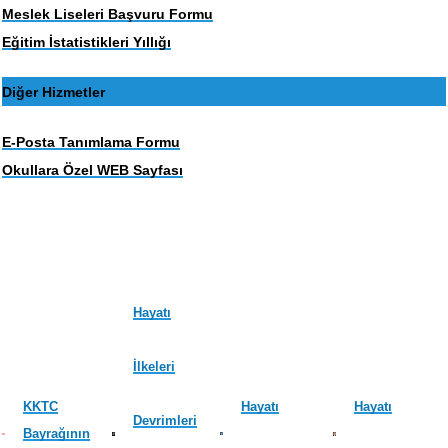
Meslek Liseleri Başvuru Formu
Eğitim İstatistikleri Yıllığı
Diğer Hizmetler
E-Posta Tanımlama Formu
Okullara Özel WEB Sayfası
Hayatı
İlkeleri
KKTC
Hayatı
Hayatı
Devrimleri
Bayrağının