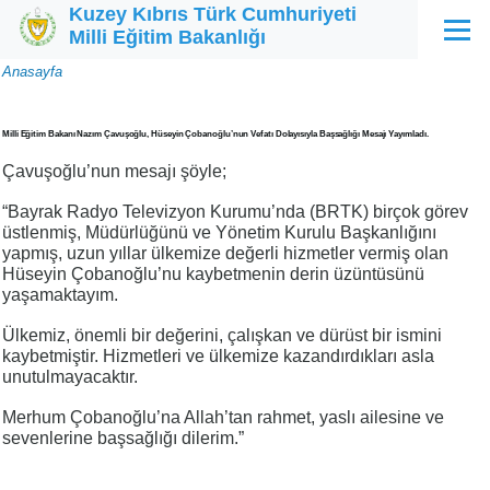
Kuzey Kıbrıs Türk Cumhuriyeti
Ana içeriğe atla
Milli Eğitim Bakanlığı
Menü
Sayfa
Anasayfa
yolu
Milli Eğitim Bakanı Nazım Çavuşoğlu, Hüseyin Çobanoğlu’nun Vefatı Dolayısıyla Başsağlığı Mesajı Yayımladı.
Çavuşoğlu’nun mesajı şöyle;
“Bayrak Radyo Televizyon Kurumu’nda (BRTK) birçok görev
üstlenmiş, Müdürlüğünü ve Yönetim Kurulu Başkanlığını
yapmış, uzun yıllar ülkemize değerli hizmetler vermiş olan
Hüseyin Çobanoğlu’nu kaybetmenin derin üzüntüsünü
yaşamaktayım.
Ülkemiz, önemli bir değerini, çalışkan ve dürüst bir ismini
kaybetmiştir. Hizmetleri ve ülkemize kazandırdıkları asla
unutulmayacaktır.
Merhum Çobanoğlu’na Allah’tan rahmet, yaslı ailesine ve
sevenlerine başsağlığı dilerim.”