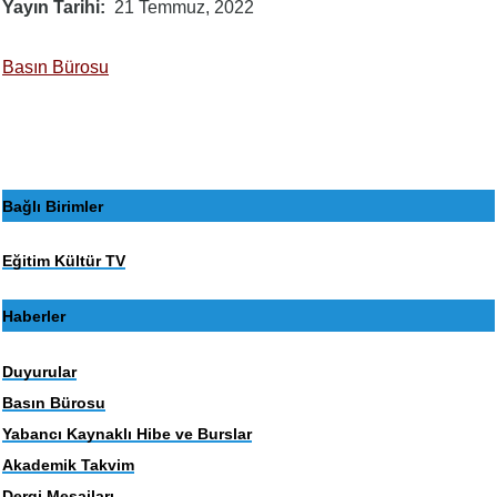
Yayın Tarihi
21 Temmuz, 2022
Basın Bürosu
Bağlı Birimler
Eğitim Kültür TV
Haberler
Duyurular
Basın Bürosu
Yabancı Kaynaklı Hibe ve Burslar
Akademik Takvim
Dergi Mesajları