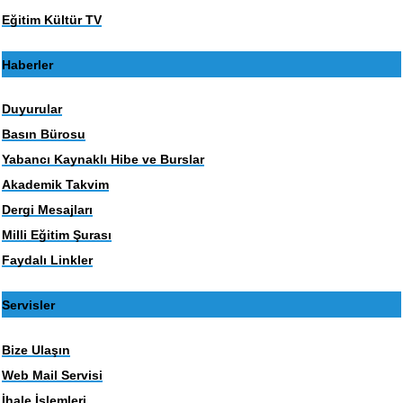
Eğitim Kültür TV
Haberler
Duyurular
Basın Bürosu
Yabancı Kaynaklı Hibe ve Burslar
Akademik Takvim
Dergi Mesajları
Milli Eğitim Şurası
Faydalı Linkler
Servisler
Bize Ulaşın
Web Mail Servisi
İhale İşlemleri