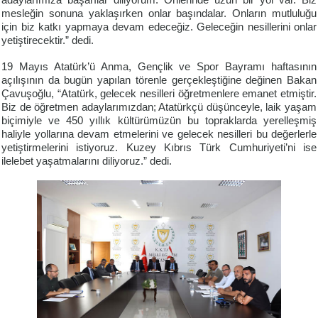
adaylarımıza başarılar diliyorum. Önlerinde uzun bir yol var. Biz
mesleğin sonuna yaklaşırken onlar başındalar. Onların mutluluğu
için biz katkı yapmaya devam edeceğiz. Geleceğin nesillerini onlar
yetiştirecektir.” dedi.
19 Mayıs Atatürk’ü Anma, Gençlik ve Spor Bayramı haftasının
açılışının da bugün yapılan törenle gerçekleştiğine değinen Bakan
Çavuşoğlu, “Atatürk, gelecek nesilleri öğretmenlere emanet etmiştir.
Biz de öğretmen adaylarımızdan; Atatürkçü düşünceyle, laik yaşam
biçimiyle ve 450 yıllık kültürümüzün bu topraklarda yerelleşmiş
haliyle yollarına devam etmelerini ve gelecek nesilleri bu değerlerle
yetiştirmelerini istiyoruz. Kuzey Kıbrıs Türk Cumhuriyeti’ni ise
ilelebet yaşatmalarını diliyoruz.” dedi.