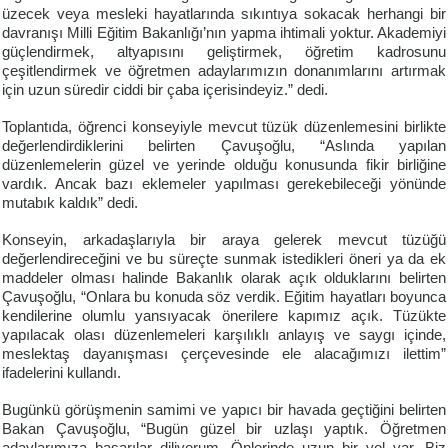
üzecek veya mesleki hayatlarında sıkıntıya sokacak herhangi bir
davranışı Milli Eğitim Bakanlığı’nın yapma ihtimali yoktur. Akademiyi
güçlendirmek, altyapısını geliştirmek, öğretim kadrosunu
çeşitlendirmek ve öğretmen adaylarımızın donanımlarını artırmak
için uzun süredir ciddi bir çaba içerisindeyiz.” dedi.
Toplantıda, öğrenci konseyiyle mevcut tüzük düzenlemesini birlikte
değerlendirdiklerini belirten Çavuşoğlu, “Aslında yapılan
düzenlemelerin güzel ve yerinde olduğu konusunda fikir birliğine
vardık. Ancak bazı eklemeler yapılması gerekebileceği yönünde
mutabık kaldık” dedi.
Konseyin, arkadaşlarıyla bir araya gelerek mevcut tüzüğü
değerlendireceğini ve bu süreçte sunmak istedikleri öneri ya da ek
maddeler olması halinde Bakanlık olarak açık olduklarını belirten
Çavuşoğlu, “Onlara bu konuda söz verdik. Eğitim hayatları boyunca
kendilerine olumlu yansıyacak önerilere kapımız açık. Tüzükte
yapılacak olası düzenlemeleri karşılıklı anlayış ve saygı içinde,
meslektaş dayanışması çerçevesinde ele alacağımızı ilettim”
ifadelerini kullandı.
Bugünkü görüşmenin samimi ve yapıcı bir havada geçtiğini belirten
Bakan Çavuşoğlu, “Bugün güzel bir uzlaşı yaptık. Öğretmen