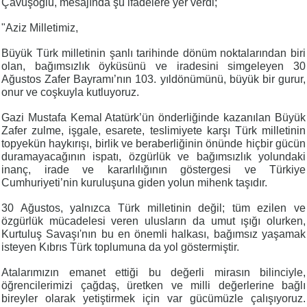
Çavuşoğlu, mesajında şu ifadelere yer verdi;
"Aziz Milletimiz,
Büyük Türk milletinin şanlı tarihinde dönüm noktalarından biri
olan, bağımsızlık öyküsünü ve iradesini simgeleyen 30
Ağustos Zafer Bayramı’nın 103. yıldönümünü, büyük bir gurur,
onur ve coşkuyla kutluyoruz.
Gazi Mustafa Kemal Atatürk’ün önderliğinde kazanılan Büyük
Zafer zulme, işgale, esarete, teslimiyete karşı Türk milletinin
topyekün haykırışı, birlik ve beraberliğinin önünde hiçbir gücün
duramayacağının ispatı, özgürlük ve bağımsızlık yolundaki
inanç, irade ve kararlılığının göstergesi ve Türkiye
Cumhuriyeti’nin kuruluşuna giden yolun mihenk taşıdır.
30 Ağustos, yalnızca Türk milletinin değil; tüm ezilen ve
özgürlük mücadelesi veren ulusların da umut ışığı olurken,
Kurtuluş Savaşı'nın bu en önemli halkası, bağımsız yaşamak
isteyen Kıbrıs Türk toplumuna da yol göstermiştir.
Atalarımızın emanet ettiği bu değerli mirasın bilinciyle,
öğrencilerimizi çağdaş, üretken ve milli değerlerine bağlı
bireyler olarak yetiştirmek için var gücümüzle çalışıyoruz.