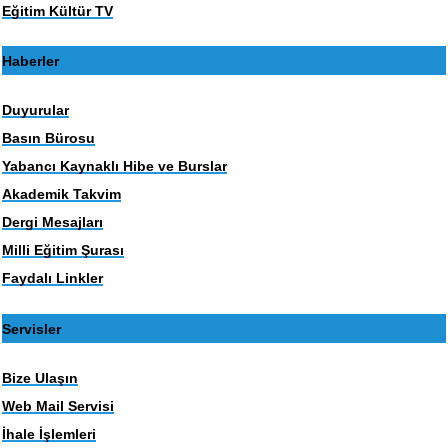
Eğitim Kültür TV
Haberler
Duyurular
Basın Bürosu
Yabancı Kaynaklı Hibe ve Burslar
Akademik Takvim
Dergi Mesajları
Milli Eğitim Şurası
Faydalı Linkler
Servisler
Bize Ulaşın
Web Mail Servisi
İhale İşlemleri