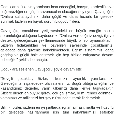
Çocukların, ülkenin yarınlarını inşa edeceğini, barışın, kardeşliğin ve
bağımsızlığın en güçlü savunucuları olacağını söyleyen Çavuşoğlu,
“Onlara daha aydınlık, daha güçlü ve daha huzurlu bir gelecek
sunmak bizlerin en büyük sorumluluğudur” dedi.
Çavuşoğlu, çocukların yetişmesindeki en büyük emeğin halkın
sorumluluğu olduğunu kaydederek, “Onlara vereceğiniz sevgi, ilgi ve
destek, geleceğimizin şekillenmesinde büyük bir rol oynamaktadır.
Sizlerin fedakârlıkları ve özverileri sayesinde çocuklarımız,
geleceğe daha güvenle bakabilmektedir. Eğitim sistemimizi daha
çağdaş ve güçlü hale getirmek için hep birlikte çalışmaya devam
edeceğiz.” şeklinde konuştu.
Çocuklara seslenen Çavuşoğlu şöyle devam etti:
“Sevgili çocuklar; Sizler, ülkemizin aydınlık yarınlarısınız.
Geleceğimizi inşa edecek olan sizlersiniz. Bugün aldığınız eğitim ve
kazandığınız değerler, yarın ülkemizi daha ileriye taşıyacaktır.
Sizlere düşen en büyük görev, çok çalışmak, bilimi rehber edinmek,
vatanınızı ve milletinizi her şeyin üstünde tutarak ilerlemektir.
Bilin ki bizler, sizlerin en iyi şartlarda eğitim alması, mutlu ve huzurlu
bir geleceğe hazırlanması için tüm imkânlarımızı seferber