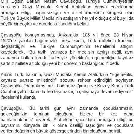
Milli Eğitim Bakanı Nazım Çavuşoğlu, Türkiye Cumhuriyeti’nin
kurucusu Gazi Mustafa Kemal Atatürk’ün dünya çocuklarına
armağan ettiği, bağımsızlığın ve millet iradesinin simgesi olan
Türkiye Büyük Millet Meclisi’nin açılışının her yıl olduğu gibi bu yıl da
büyük bir coşku ve gururla kutlandığını belirtti.
Çavuşoğlu konuşmasında, Ankara’da, 105 yıl önce 23 Nisan
1920’de yakılan bağımsızlık meşalesinin, Türk milletinin kaderini
değiştirdiğini ve Türkiye Cumhuriyeti’nin temellerini attığını
kaydederek, “Bu tarih, yalnızca bir meclisin açılışı değil, aynı
zamanda halkın kendi iradesiyle yönetildiği, egemenliğin kayıtsız
şartsız millete ait olduğu yeni bir dönemin başlangıcıdır” dedi.
Kıbrıs Türk halkının, Gazi Mustafa Kemal Atatürk’ün “Egemenlik,
kayıtsız şartsız milletindir” sözünü rehber edindiğini söyleyen
Çavuşoğlu, “demokrasimizi, bağımsızlığımızı ve Kuzey Kıbrıs Türk
Cumhuriyeti’ni daha da ileri taşımak için çalışmaya devam ediyoruz”
ifadelerini kullandı.
Çavuşoğlu, “Bu tarihi gün aynı zamanda çocuklarımızın,
geleceğimizin teminatı olduğunu bizlere bir kez daha
hatırlatmaktadır.” diyerek, Atatürk’ün çocuklara armağan ettiği bu
bayramın, dünyada bir ilk olma özelliği taşıdığını ve çocuklara
verilen değerin en büyük göstergelerinden biri olduğunu belirtti.