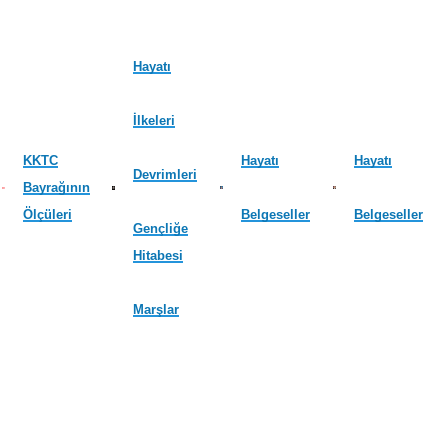
Hayatı
İlkeleri
KKTC
Hayatı
Hayatı
Devrimleri
Bayrağının
Ölçüleri
Belgeseller
Belgeseller
Gençliğe
Hitabesi
Marşlar