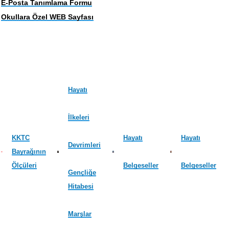
E-Posta Tanımlama Formu
Okullara Özel WEB Sayfası
Hayatı
İlkeleri
KKTC
Hayatı
Hayatı
Devrimleri
Bayrağının
Ölçüleri
Belgeseller
Belgeseller
Gençliğe
Hitabesi
Marşlar