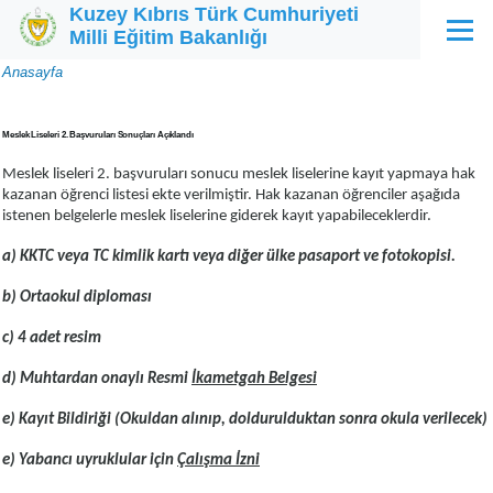
Kuzey Kıbrıs Türk Cumhuriyeti
Ana içeriğe atla
Milli Eğitim Bakanlığı
Menü
Sayfa
Anasayfa
yolu
Meslek Liseleri 2. Başvuruları Sonuçları Açıklandı
Meslek liseleri 2. başvuruları sonucu meslek liselerine kayıt yapmaya hak
kazanan öğrenci listesi ekte verilmiştir. Hak kazanan öğrenciler aşağıda
istenen belgelerle meslek liselerine giderek kayıt yapabileceklerdir.
a)
KKTC veya TC kimlik kartı veya diğer ülke pasaport ve fotokopisi.
b) Ortaokul diploması
c) 4 adet resim
d) Muhtardan onaylı Resmi
İkametgah Belgesi
e) Kayıt Bildiriği (Okuldan alınıp, doldurulduktan sonra okula verilecek)
e) Yabancı uyruklular için
Çalışma İzni