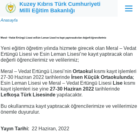
Kuzey Kıbrıs Türk Cumhuriyeti
Ana içeriğe atla
Milli Eğitim Bakanlığı
Menü
Sayfa
Anasayfa
yolu
Meral – Vedat Ertüngü Lisesi ve Esin Leman Lisesi’ne kayıt yaptıracak olan değerli öğrencilerimiz
Yeni eğitim öğretim yılında hizmete girecek olan Meral – Vedat
Ertüngü Lisesi ve Esin Leman Lisesi’ne kayıt yaptıracak olan
değerli öğrencilerimiz ve velilerimiz;
Meral – Vedat Ertüngü Lisesi’nin
Ortaokul
kısmı kayıt işlemleri
27-30 Haziran 2022 tarihlerinde
İrsen Küçük Ortaokulunda
;
Esin Leman Lisesi ve Meral – Vedat Ertüngü Lisesi
Lise
kısmı
kayıt işlemleri ise yine
27-30 Haziran 2022
tarihlerinde
Lefkoşa Türk Lisesinde
yapılacaktır.
Bu okullarımıza kayıt yaptıracak öğrencilerimize ve velilerimize
önemle duyurulur.
Yayın Tarihi
22 Haziran, 2022