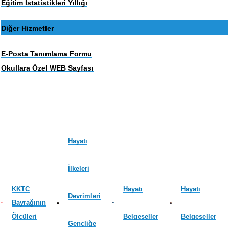
Eğitim İstatistikleri Yıllığı
Diğer Hizmetler
E-Posta Tanımlama Formu
Okullara Özel WEB Sayfası
Hayatı
İlkeleri
KKTC
Hayatı
Hayatı
Devrimleri
Bayrağının
Ölçüleri
Belgeseller
Belgeseller
Gençliğe