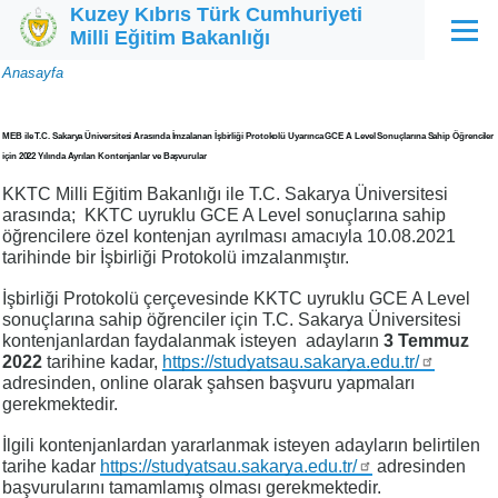
Kuzey Kıbrıs Türk Cumhuriyeti
Ana içeriğe atla
Milli Eğitim Bakanlığı
Menü
Sayfa
Anasayfa
yolu
MEB ile T.C. Sakarya Üniversitesi Arasında İmzalanan İşbirliği Protokolü Uyarınca GCE A Level Sonuçlarına Sahip Öğrenciler
için 2022 Yılında Ayrılan Kontenjanlar ve Başvurular
KKTC Milli Eğitim Bakanlığı ile T.C. Sakarya Üniversitesi
arasında; KKTC uyruklu GCE A Level sonuçlarına sahip
öğrencilere özel kontenjan ayrılması amacıyla 10.08.2021
tarihinde bir İşbirliği Protokolü imzalanmıştır.
İşbirliği Protokolü çerçevesinde KKTC uyruklu GCE A Level
sonuçlarına sahip öğrenciler için T.C. Sakarya Üniversitesi
kontenjanlardan faydalanmak isteyen adayların
3 Temmuz
2022
tarihine kadar,
https://studyatsau.sakarya.edu.tr/
adresinden, online olarak şahsen başvuru yapmaları
gerekmektedir.
İlgili kontenjanlardan yararlanmak isteyen adayların belirtilen
tarihe kadar
https://studyatsau.sakarya.edu.tr/
adresinden
başvurularını tamamlamış olması gerekmektedir.