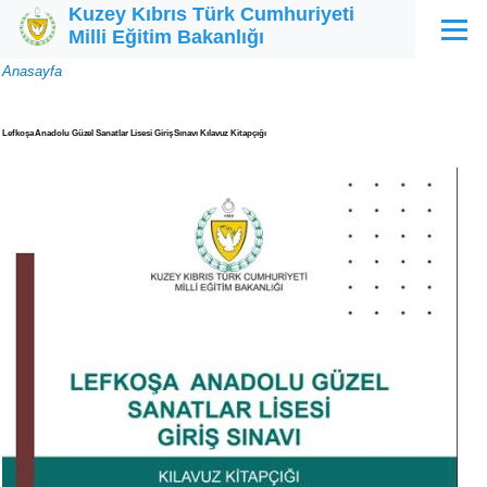
Kuzey Kıbrıs Türk Cumhuriyeti
Ana içeriğe atla
Milli Eğitim Bakanlığı
Menü
Sayfa
Anasayfa
yolu
Lefkoşa Anadolu Güzel Sanatlar Lisesi Giriş Sınavı Kılavuz Kitapçığı