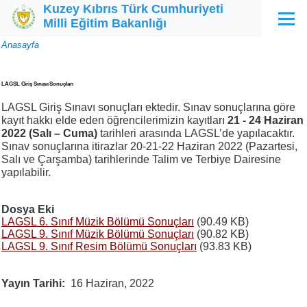
Kuzey Kıbrıs Türk Cumhuriyeti
Ana içeriğe atla
Milli Eğitim Bakanlığı
Menü
Sayfa
Anasayfa
yolu
LAGSL Giriş Sınavı Sonuçları
LAGSL Giriş Sınavı sonuçları ektedir. Sınav sonuçlarına göre
kayıt hakkı elde eden öğrencilerimizin kayıtları
21 - 24 Haziran
2022 (Salı – Cuma)
tarihleri arasında LAGSL’de yapılacaktır.
Sınav sonuçlarına itirazlar 20-21-22 Haziran 2022 (Pazartesi,
Salı ve Çarşamba) tarihlerinde Talim ve Terbiye Dairesine
yapılabilir.
Dosya Eki
LAGSL 6. Sınıf Müzik Bölümü Sonuçları
(90.49 KB)
LAGSL 9. Sınıf Müzik Bölümü Sonuçları
(90.82 KB)
LAGSL 9. Sınıf Resim Bölümü Sonuçları
(93.83 KB)
Yayın Tarihi
16 Haziran, 2022