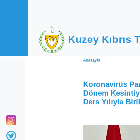
Ana içeriğe atla
Kuzey Kıbrıs T
Sayfa
Anasayfa
yolu
Koronavirüs Pa
Dönem Kesintiye
Ders Yılıyla Bir