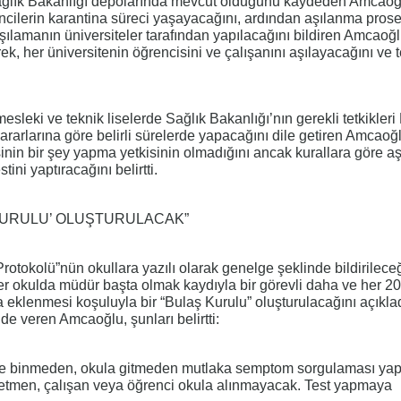
ağlık Bakanlığı depolarında mevcut olduğunu kaydeden Amcaoğl
ncilerin karantina süreci yaşayacağını, ardından aşılanma pro
Aşılamanın üniversiteler tarafından yapılacağını bildiren Amcaoğl
ek, her üniversitenin öğrencisini ve çalışanını aşılayacağını ve t
 mesleki ve teknik liselerde Sağlık Bakanlığı’nın gerekli tetkikleri
ararlarına göre belirli sürelerde yapacağını dile getiren Amcaoğl
inin bir şey yapma yetkisinin olmadığını ancak kurallara göre aş
ini yaptıracağını belirtti.
KURULU’ OLUŞTURULACAK”
otokolü”nün okullara yazılı olarak genelge şeklinde bildirileceğ
 okulda müdür başta olmak kaydıyla bir görevli daha ve her 2
ha eklenmesi koşuluyla bir “Bulaş Kurulu” oluşturulacağını açıkla
er de veren Amcaoğlu, şunları belirtti:
e binmeden, okula gitmeden mutlaka semptom sorgulaması yap
tmen, çalışan veya öğrenci okula alınmayacak. Test yapmaya