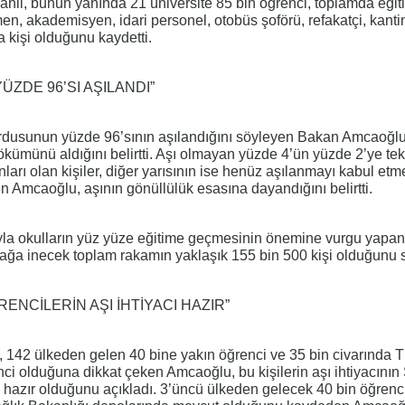
ahil, bunun yanında 21 üniversite 85 bin öğrenci, toplamda eğit
en, akademisyen, idari personel, otobüs şoförü, refakatçi, kanti
 kişi olduğunu kaydetti.
ZDE 96’SI AŞILANDI”
 ordusunun yüzde 96’sının aşılandığını söyleyen Bakan Amcaoğlu
ümünü aldığını belirtti. Aşı olmayan yüzde 4’ün yüzde 2’ye te
ları olan kişiler, diğer yarısının ise henüz aşılanmayı kabul et
n Amcaoğlu, aşının gönüllülük esasına dayandığını belirtti.
yla okulların yüz yüze eğitime geçmesinin önemine vurgu yapan
ağa inecek toplam rakamın yaklaşık 155 bin 500 kişi olduğunu s
NCİLERİN AŞI İHTİYACI HAZIR”
 142 ülkeden gelen 40 bine yakın öğrenci ve 35 bin civarında T
ci olduğuna dikkat çeken Amcaoğlu, bu kişilerin aşı ihtiyacının
 hazır olduğunu açıkladı. 3’üncü ülkeden gelecek 40 bin öğrenci