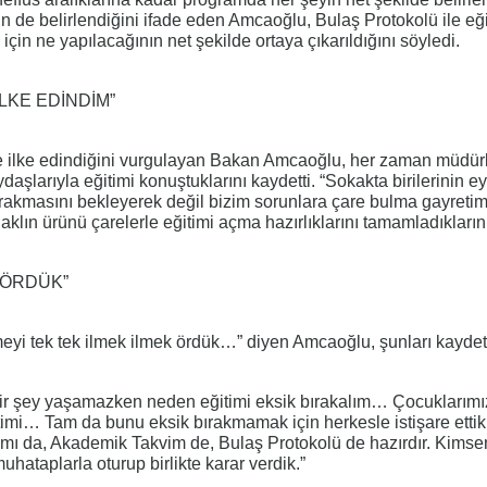
n de belirlendiğini ifade eden Amcaoğlu, Bulaş Protokolü ile eğ
için ne yapılacağının net şekilde ortaya çıkarıldığını söyledi.
İLKE EDİNDİM”
ne ilke edindiğini vurgulayan Bakan Amcaoğlu, her zaman müdürl
ydaşlarıyla eğitimi konuştuklarını kaydetti. “Sokakta birilerinin e
rakmasını bekleyerek değil bizim sorunlara çare bulma gayretim
lın ürünü çarelerle eğitimi açma hazırlıklarını tamamladıklarını
 ÖRDÜK”
meyi tek tek ilmek ilmek ördük…” diyen Amcaoğlu, şunları kaydett
bir şey yaşamazken neden eğitimi eksik bırakalım… Çocuklarımı
itimi… Tam da bunu eksik bırakmamak için herkesle istişare ettik
mı da, Akademik Takvim de, Bulaş Protokolü de hazırdır. Kimse
hataplarla oturup birlikte karar verdik.”