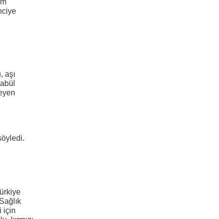
im
nciye
, aşı
kabül
meyen
öyledi.
ürkiye
 Sağlık
 için