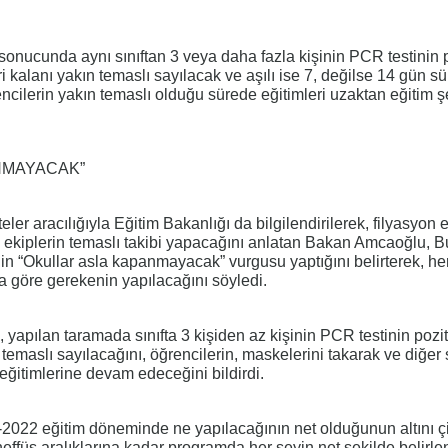
 sonucunda aynı sınıftan 3 veya daha fazla kişinin PCR testinin p
ri kalanı yakın temaslı sayılacak ve aşılı ise 7, değilse 14 gün sü
ncilerin yakın temaslı olduğu sürede eğitimleri uzaktan eğitim ş
NMAYACAK”
ler aracılığıyla Eğitim Bakanlığı da bilgilendirilerek, filyasyon 
e ekiplerin temaslı takibi yapacağını anlatan Bakan Amcaoğlu, B
nin “Okullar asla kapanmayacak” vurgusu yaptığını belirterek, he
ına göre gerekenin yapılacağını söyledi.
yapılan taramada sınıfta 3 kişiden az kişinin PCR testinin pozit
temaslı sayılacağını, öğrencilerin, maskelerini takarak ve diğer s
ğitimlerine devam edeceğini bildirdi.
2022 eğitim döneminde ne yapılacağının net olduğunun altını ç
füs aralıklarına kadar programda her şeyin net şekilde belirlen