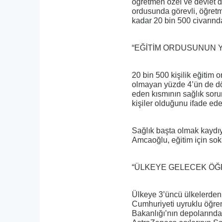
öğretmen özel ve devlet d
ordusunda görevli, öğretm
kadar 20 bin 500 civarında
“EĞİTİM ORDUSUNUN YÜ
20 bin 500 kişilik eğitim
olmayan yüzde 4’ün de dök
eden kısmının sağlık sorun
kişiler olduğunu ifade ede
Sağlık başta olmak kaydı
Amcaoğlu, eğitim için sok
“ÜLKEYE GELECEK ÖĞRE
Ülkeye 3’üncü ülkelerden,
Cumhuriyeti uyruklu öğren
Bakanlığı’nın depolarında