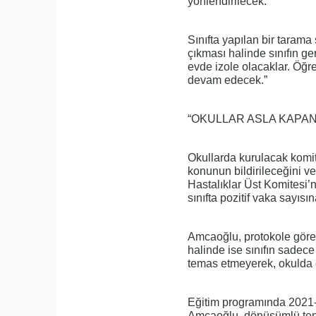
yönlendirilecek.
Sınıfta yapılan bir tarama
çıkması halinde sınıfın ge
evde izole olacaklar. Öğre
devam edecek.”
“OKULLAR ASLA KAPA
Okullarda kurulacak komite
konunun bildirileceğini v
Hastalıklar Üst Komitesi’
sınıfta pozitif vaka sayıs
Amcaoğlu, protokole göre, 
halinde ise sınıfın sadece 
temas etmeyerek, okulda e
Eğitim programında 2021-
Amcaoğlu, dönüşümlü tenef