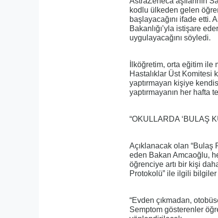
AstraZeneca aşılarının S
kodlu ülkeden gelen öğre
başlayacağını ifade etti. 
Bakanlığı’yla istişare eder
uygulayacağını söyledi.
İlköğretim, orta eğitim ile
Hastalıklar Üst Komitesi k
yaptırmayan kişiye kendis
yaptırmayanın her hafta test
“OKULLARDA ‘BULAŞ 
Açıklanacak olan “Bulaş Pr
eden Bakan Amcaoğlu, her
öğrenciye artı bir kişi da
Protokolü” ile ilgili bilgil
“Evden çıkmadan, otobüs
Semptom gösterenler öğre