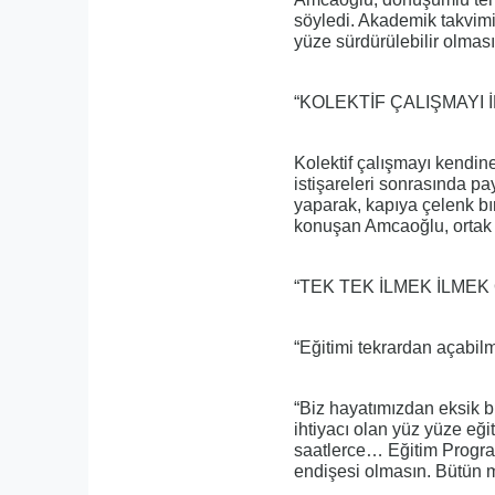
söyledi. Akademik takvimi
yüze sürdürülebilir olması 
“KOLEKTİF ÇALIŞMAYI 
Kolektif çalışmayı kendi
istişareleri sonrasında pa
yaparak, kapıya çelenk bı
konuşan Amcaoğlu, ortak ak
“TEK TEK İLMEK İLMEK
“Eğitimi tekrardan açabil
“Biz hayatımızdan eksik 
ihtiyacı olan yüz yüze eğ
saatlerce… Eğitim Progra
endişesi olmasın. Bütün mu