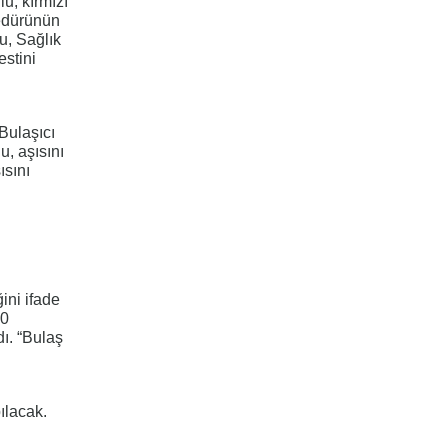
u, kırmızı
sedürünün
u, Sağlık
estini
 Bulaşıcı
u, aşısını
ısını
ini ifade
00
dı. “Bulaş
ılacak.