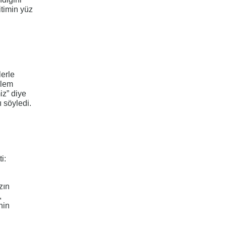
itimin yüz
erle
ylem
iz” diye
 söyledi.
i:
zın
,
nin