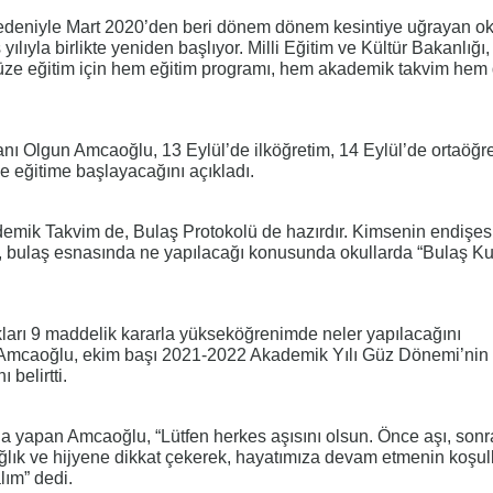
deniyle Mart 2020’den beri dönem dönem kesintiye uğrayan ok
ılıyla birlikte yeniden başlıyor. Milli Eğitim ve Kültür Bakanlığı, i
z yüze eğitim için hem eğitim programı, hem akademik takvim hem
kanı Olgun Amcaoğlu, 13 Eylül’de ilköğretim, 14 Eylül’de ortaöğr
e eğitime başlayacağını açıkladı.
emik Takvim de, Bulaş Protokolü de hazırdır. Kimsenin endişes
bulaş esnasında ne yapılacağı konusunda okullarda “Bulaş Ku
ları 9 maddelik kararla yükseköğrenimde neler yapılacağını
n Amcaoğlu, ekim başı 2021-2022 Akademik Yılı Güz Dönemi’nin
 belirtti.
da yapan Amcaoğlu, “Lütfen herkes aşısını olsun. Önce aşı, sonra
lık ve hijyene dikkat çekerek, hayatımıza devam etmenin koşull
lım” dedi.