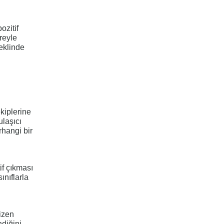
ozitif
reyle
eklinde
ekiplerine
ulaşıcı
rhangi bir
if çıkması
ınıflarla
izen
diğini