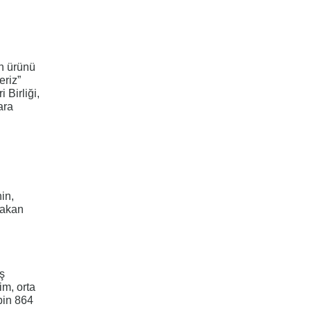
ın ürünü
eriz”
 Birliği,
ara
in,
Bakan
ş
im, orta
bin 864