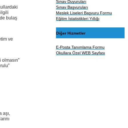
Sınav Duyuruları
ullardaki
Sınav Başvuruları
lgili
Meslek Liseleri Başvuru Formu
 de bulaş
Eğitim İstatistikleri Yıllığı
Diğer Hizmetler
etim ve
E-Posta Tanımlama Formu
Okullara Özel WEB Sayfası
i olmasın”
rulu”
 aşı,
arını