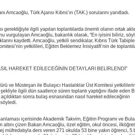
anı Amcaoğlu, Türk Ajansı Kıbrıs’ın (TAK.) sorularını yanıtladı.
sı gerektiğiyle ilgili yapılan toplantılarda önemli olanın ortak akl
nu vurgulayan Amcaoğlu, bakanlık olarak, “En iyisini biliriz, söyl
arını kaydetti. Amcaoğlu, yetkili sendikalar, Kıbrıs Türk Tabipleri
mitesi’nin yetkilileri, Eğitim Beklemez İnisiyatifi’nin de toplantıl
SIL HAREKET EDİLECEĞİNİN DETAYLARI BELİRLENDİ”
rü ve Müsteşarı ile Bulaşıcı Hastalıklar Üst Komitesi yetkililerin
ekliyle ilgili dün saatlerce süren toplantı yaptığını ifade eden 
ı açıldıktan sonra bulaş esnasından nasıl hareket edileceğinin
 söyledi.
lanlaması içerisinde Akademik Takvim, Eğitim Programı ve Bula
n altını çizen Bakan Amcaoğlu, özel eğitim, okul öncesi, ilköğret
olej müfredatıyla ders veren 271 okulda 53 bine yakın öğrenci, 5 