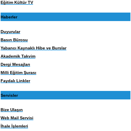
Eğitim Kültür TV
Haberler
Duyurular
Basın Bürosu
Yabancı Kaynaklı Hibe ve Burslar
Akademik Takvim
Dergi Mesajları
Milli Eğitim Şurası
Faydalı Linkler
Servisler
Bize Ulaşın
Web Mail Servisi
İhale İşlemleri