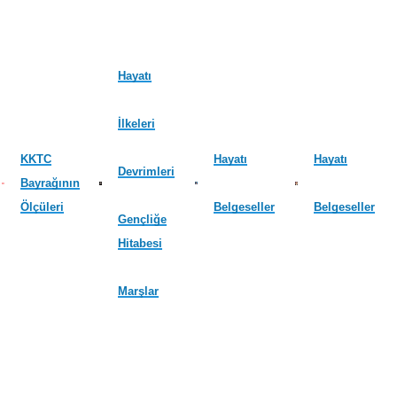
Hayatı
İlkeleri
KKTC
Hayatı
Hayatı
Devrimleri
Bayrağının
Ölçüleri
Belgeseller
Belgeseller
Gençliğe
Hitabesi
Marşlar