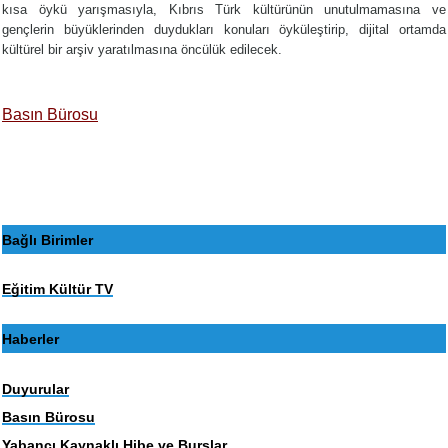
kısa öykü yarışmasıyla, Kıbrıs Türk kültürünün unutulmamasına ve
gençlerin büyüklerinden duydukları konuları öyküleştirip, dijital ortamda
kültürel bir arşiv yaratılmasına öncülük edilecek.
Basın Bürosu
Bağlı Birimler
Eğitim Kültür TV
Haberler
Duyurular
Basın Bürosu
Yabancı Kaynaklı Hibe ve Burslar