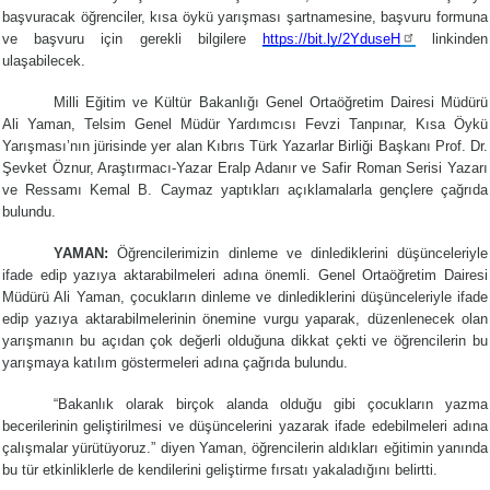
başvuracak öğrenciler, kısa öykü yarışması şartnamesine, başvuru formuna
ve başvuru için gerekli bilgilere
https://bit.ly/2YduseH
linkinden
ulaşabilecek.
Milli Eğitim ve Kültür Bakanlığı Genel Ortaöğretim Dairesi Müdürü
Ali Yaman, Telsim Genel Müdür Yardımcısı Fevzi Tanpınar, Kısa Öykü
Yarışması’nın jürisinde yer alan Kıbrıs Türk Yazarlar Birliği Başkanı Prof. Dr.
Şevket Öznur, Araştırmacı-Yazar Eralp Adanır ve Safir Roman Serisi Yazarı
ve Ressamı Kemal B. Caymaz yaptıkları açıklamalarla gençlere çağrıda
bulundu.
YAMAN:
Öğrencilerimizin dinleme ve dinlediklerini düşünceleriyle
ifade edip yazıya aktarabilmeleri adına önemli. Genel Ortaöğretim Dairesi
Müdürü Ali Yaman, çocukların dinleme ve dinlediklerini düşünceleriyle ifade
edip yazıya aktarabilmelerinin önemine vurgu yaparak, düzenlenecek olan
yarışmanın bu açıdan çok değerli olduğuna dikkat çekti ve öğrencilerin bu
yarışmaya katılım göstermeleri adına çağrıda bulundu.
“Bakanlık olarak birçok alanda olduğu gibi çocukların yazma
becerilerinin geliştirilmesi ve düşüncelerini yazarak ifade edebilmeleri adına
çalışmalar yürütüyoruz.” diyen Yaman, öğrencilerin aldıkları eğitimin yanında
bu tür etkinliklerle de kendilerini geliştirme fırsatı yakaladığını belirtti.