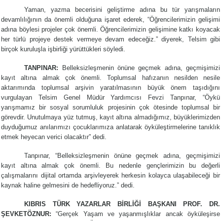
Yaman, yazma becerisini geliştirme adına bu tür yarışmaların
devamlılığının da önemli olduğuna işaret ederek, “Öğrencilerimizin gelişimi
adına böylesi projeler çok önemli. Öğrencilerimizin gelişimine katkı koyacak
her türlü projeye destek vermeye devam edeceğiz.” diyerek, Telsim gibi
birçok kuruluşla işbirliği yürüttükleri söyledi.
TANPINAR:
Belleksizleşmenin önüne geçmek adına, geçmişimizi
kayıt altına almak çok önemli. Toplumsal hafızanın nesilden nesile
aktarımında toplumsal arşivin yaratılmasının büyük önem taşıdığını
vurgulayan Telsim Genel Müdür Yardımcısı Fevzi Tanpınar, “Öykü
yarışmamız bir sosyal sorumluluk projesinin çok ötesinde toplumsal bir
görevdir. Unutulmaya yüz tutmuş, kayıt altına almadığımız, büyüklerimizden
duyduğumuz anılarımızı çocuklarımıza anlatarak öyküleştirmelerine tanıklık
etmek heyecan verici olacaktır” dedi.
Tanpınar, “Belleksizleşmenin önüne geçmek adına, geçmişimizi
kayıt altına almak çok önemli. Bu nedenle gençlerimizin bu değerli
çalışmalarını dijital ortamda arşivleyerek herkesin kolayca ulaşabileceği bir
kaynak haline gelmesini de hedefliyoruz.” dedi.
KIBRIS TÜRK YAZARLAR BİRLİĞİ BAŞKANI PROF. DR.
ŞEVKETÖZNUR:
“Gerçek Yaşam ve yaşanmışlıklar ancak öyküleşirse