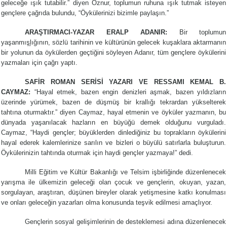
geleceğe ışık tutabilir.” diyen Öznur, toplumun ruhuna ışık tutmak isteyen
gençlere çağrıda bulundu, “Öykülerinizi bizimle paylaşın.”
ARAŞTIRMACI-YAZAR ERALP ADANIR:
Bir toplumun
yaşanmış̧lığının, sözlü tarihinin ve kültürünün gelecek kuşaklara aktarmanın
bir yolunun da öykülerden geçtiğini söyleyen Adanır, tüm gençlere öykülerini
yazmaları için çağrı yaptı.
SAFİR ROMAN SERİSİ YAZARI VE RESSAMI KEMAL B.
CAYMAZ:
“Hayal etmek, bazen engin denizleri aşmak, bazen yıldızların
üzerinde yürümek, bazen de düşmüş bir krallığı tekrardan yükselterek
tahtına oturmaktır.” diyen Caymaz, hayal etmenin ve öyküler yazmanın, bu
dünyada yaşanılacak hazların en büyüğü demek olduğunu vurguladı.
Caymaz, “Haydi gençler; büyüklerden dinlediğiniz bu toprakların öykülerini
hayal ederek kalemlerinize sarılın ve bizleri o büyülü satırlarla buluşturun.
Öykülerinizin tahtında oturmak için haydi gençler yazmaya!” dedi.
Milli Eğitim ve Kültür Bakanlığı ve Telsim işbirliğinde düzenlenecek
yarışma ile ülkemizin geleceği olan çocuk ve gençlerin, okuyan, yazan,
sorgulayan, araştıran, düşünen bireyler olarak yetişmesine katkı konulması
ve onları geleceğin yazarları olma konusunda teşvik edilmesi amaçlıyor.
Gençlerin sosyal gelişimlerinin de desteklemesi adına düzenlenecek