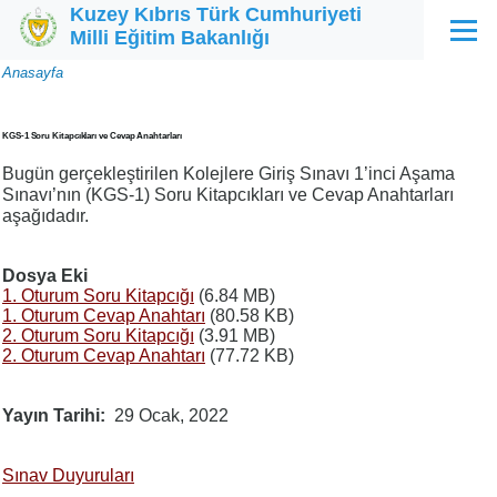
Kuzey Kıbrıs Türk Cumhuriyeti
Ana içeriğe atla
Milli Eğitim Bakanlığı
Menü
Sayfa
Anasayfa
yolu
KGS-1 Soru Kitapcıkları ve Cevap Anahtarları
Bugün gerçekleştirilen Kolejlere Giriş Sınavı 1’inci Aşama
Sınavı’nın (KGS-1) Soru Kitapcıkları ve Cevap Anahtarları
aşağıdadır.
Dosya Eki
1. Oturum Soru Kitapcığı
(6.84 MB)
1. Oturum Cevap Anahtarı
(80.58 KB)
2. Oturum Soru Kitapcığı
(3.91 MB)
2. Oturum Cevap Anahtarı
(77.72 KB)
Yayın Tarihi
29 Ocak, 2022
Sınav Duyuruları