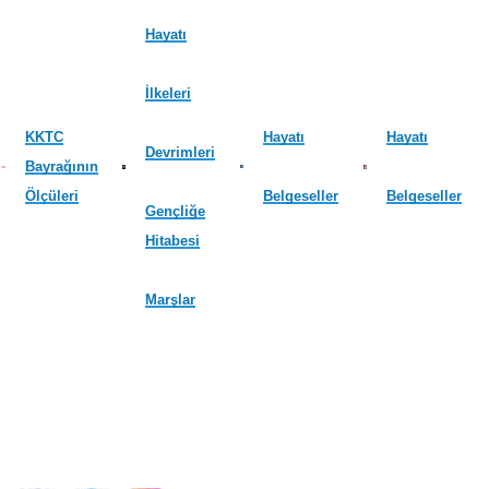
Hayatı
İlkeleri
KKTC
Hayatı
Hayatı
Devrimleri
Bayrağının
Ölçüleri
Belgeseller
Belgeseller
Gençliğe
Hitabesi
Marşlar