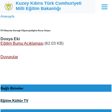
Kuzey Kıbrıs Türk Cumhuriyeti
Ana içeriğe atla
Milli Eğitim Bakanlığı
Menü
Sayfa
Anasayfa
yolu
İTÜ Mezunlar Derneği 3 Öğrenciye Eğitim Bursu Veriyor.
Dosya Eki
Eğitim Bursu Açıklaması
(62.03 KB)
Duyurular
Bağlı Birimler
Eğitim Kültür TV