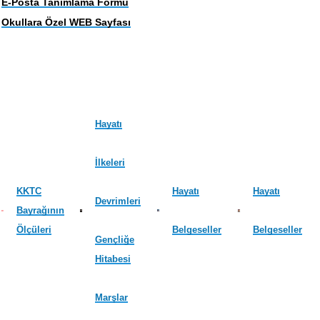
E-Posta Tanımlama Formu
Okullara Özel WEB Sayfası
Hayatı
İlkeleri
KKTC
Hayatı
Hayatı
Devrimleri
Bayrağının
Ölçüleri
Belgeseller
Belgeseller
Gençliğe
Hitabesi
Marşlar