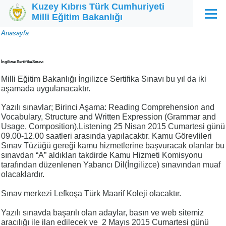
Kuzey Kıbrıs Türk Cumhuriyeti
Ana içeriğe atla
Milli Eğitim Bakanlığı
Menü
Sayfa
Anasayfa
yolu
İngilizce Sertifika Sınavı
Milli Eğitim Bakanlığı İngilizce Sertifika Sınavı bu yıl da iki
aşamada uygulanacaktır.
Yazılı sınavlar; Birinci Aşama: Reading Comprehension and
Vocabulary, Structure and Written Expression (Grammar and
Usage, Composition),Listening 25 Nisan 2015 Cumartesi günü
09.00-12.00 saatleri arasında yapılacaktır. Kamu Görevlileri
Sınav Tüzüğü gereği kamu hizmetlerine başvuracak olanlar bu
sınavdan “A” aldıkları takdirde Kamu Hizmeti Komisyonu
tarafından düzenlenen Yabancı Dil(İngilizce) sınavından muaf
olacaklardır.
Sınav merkezi Lefkoşa Türk Maarif Koleji olacaktır.
Yazılı sınavda başarılı olan adaylar, basın ve web sitemiz
aracılığı ile ilan edilecek ve 2 Mayıs 2015 Cumartesi günü