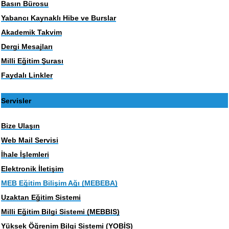
Basın Bürosu
Yabancı Kaynaklı Hibe ve Burslar
Akademik Takvim
Dergi Mesajları
Milli Eğitim Şurası
Faydalı Linkler
Servisler
Bize Ulaşın
Web Mail Servisi
İhale İşlemleri
Elektronik İletişim
MEB Eğitim Bilişim Ağı (MEBEBA)
Uzaktan Eğitim Sistemi
Milli Eğitim Bilgi Sistemi (MEBBIS)
Yüksek Öğrenim Bilgi Sistemi (YOBİS)