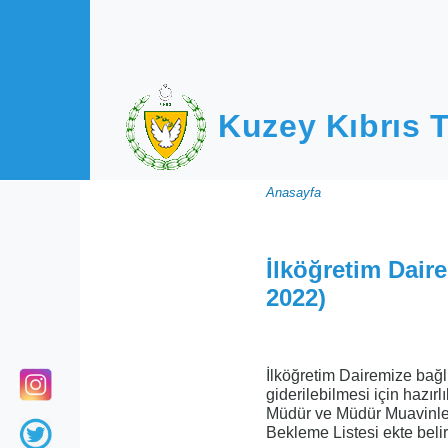
Ana içeriğe atla
Kuzey Kıbrıs T
Sayfa
Anasayfa
yolu
İlköğretim Dair
2022)
İlköğretim Dairemize bağl
giderilebilmesi için hazır
Müdür ve Müdür Muavinler
Bekleme Listesi ekte belirt