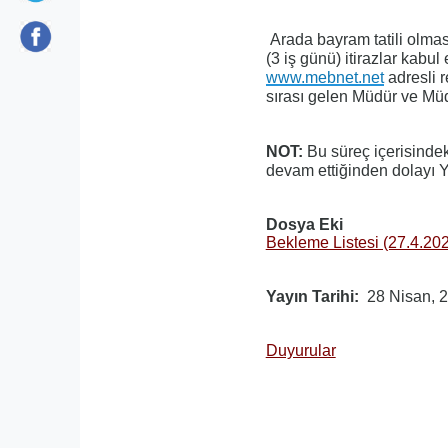
Arada bayram tatili olma
(3 iş günü) itirazlar kabu
www.mebnet.net
adresli r
sırası gelen Müdür ve Müd
NOT:
Bu süreç içerisindek
devam ettiğinden dolayı Y
Dosya Eki
Bekleme Listesi (27.4.20
Yayın Tarihi
28 Nisan, 
Duyurular