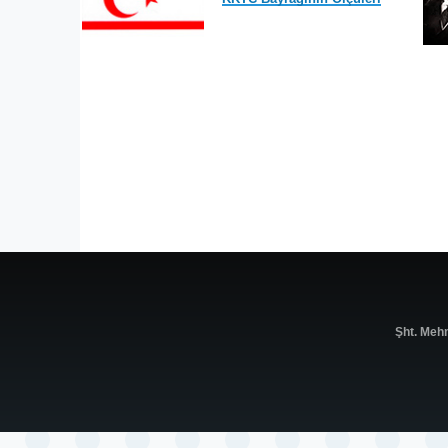
Şht. Meh