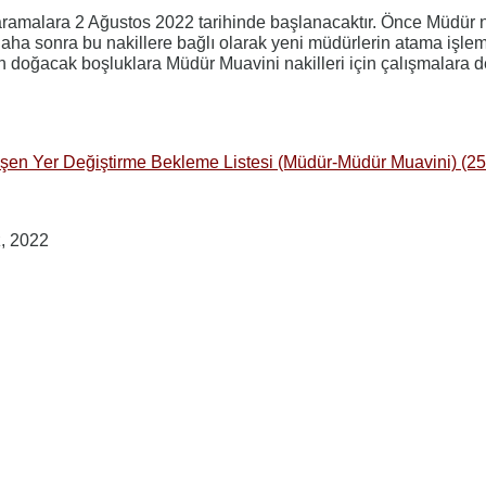
aramalara 2 Ağustos 2022 tarihinde başlanacaktır. Önce Müdür n
daha sonra bu nakillere bağlı olarak yeni müdürlerin atama işlem
n doğacak boşluklara Müdür Muavini nakilleri için çalışmalara
leşen Yer Değiştirme Bekleme Listesi (Müdür-Müdür Muavini) (
, 2022