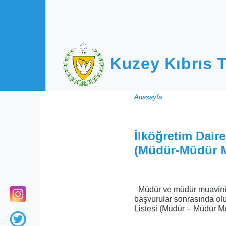
Ana içeriğe atla
Kuzey Kıbrıs T
Sayfa
Anasayfa
yolu
İlköğretim Dair
(Müdür-Müdür M
Müdür ve müdür muavini y
başvurular sonrasında ol
Listesi (Müdür – Müdür Mu