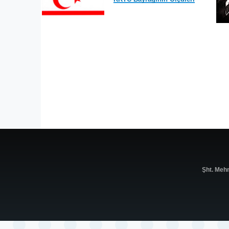
Şht. Meh