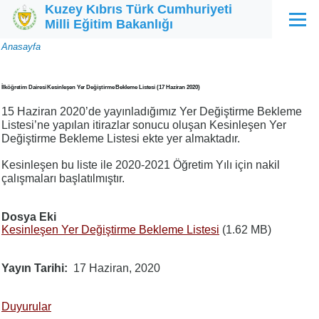
Kuzey Kıbrıs Türk Cumhuriyeti
Ana içeriğe atla
Milli Eğitim Bakanlığı
Menü
Sayfa
Anasayfa
yolu
İlköğretim Dairesi Kesinleşen Yer Değiştirme Bekleme Listesi (17 Haziran 2020)
15 Haziran 2020’de yayınladığımız Yer Değiştirme Bekleme
Listesi’ne yapılan itirazlar sonucu oluşan Kesinleşen Yer
Değiştirme Bekleme Listesi ekte yer almaktadır.
Kesinleşen bu liste ile 2020-2021 Öğretim Yılı için nakil
çalışmaları başlatılmıştır.
Dosya Eki
Kesinleşen Yer Değiştirme Bekleme Listesi
(1.62 MB)
Yayın Tarihi
17 Haziran, 2020
Duyurular