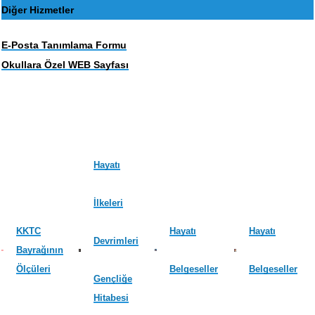
Diğer Hizmetler
E-Posta Tanımlama Formu
Okullara Özel WEB Sayfası
Hayatı
İlkeleri
KKTC
Hayatı
Hayatı
Devrimleri
Bayrağının
Ölçüleri
Belgeseller
Belgeseller
Gençliğe
Hitabesi