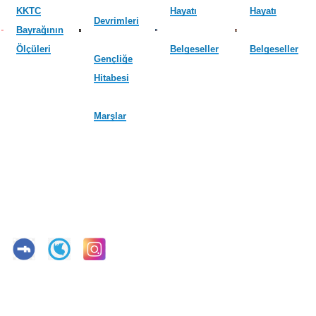
KKTC
Hayatı
Hayatı
Devrimleri
Bayrağının
Ölçüleri
Belgeseller
Belgeseller
Gençliğe
Hitabesi
Marşlar