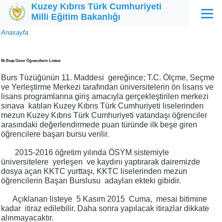
Kuzey Kıbrıs Türk Cumhuriyeti
Ana içeriğe atla
Milli Eğitim Bakanlığı
Menü
Sayfa
Anasayfa
yolu
İlk Beşe Giren Öğrencilerin Listesi
Burs Tüzüğünün 11. Maddesi gereğince; T.C. Ölçme, Seçme
ve Yerleştirme Merkezi tarafından üniversitelerin ön lisans ve
lisans programlarına giriş amacıyla gerçekleştirilen merkezi
sınava katılan Kuzey Kıbrıs Türk Cumhuriyeti liselerinden
mezun Kuzey Kıbrıs Türk Cumhuriyeti vatandaşı öğrenciler
arasındaki değerlendirmede puan türünde ilk beşe giren
öğrencilere başarı bursu verilir.
2015-2016 öğretim yılında ÖSYM sistemiyle
üniversitelere yerleşen ve kaydını yaptırarak dairemizde
dosya açan KKTC yurttaşı, KKTC liselerinden mezun
öğrencilerin Başarı Burslusu adayları ekteki gibidir.
Açıklanan listeye 5 Kasım 2015 Cuma, mesai bitimine
kadar itiraz edilebilir. Daha sonra yapılacak itirazlar dikkate
alınmayacaktır.