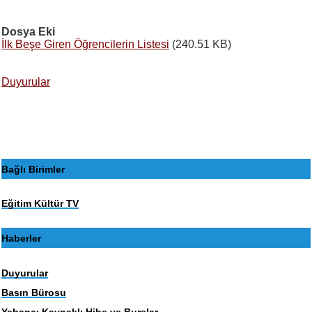
Dosya Eki
İlk Beşe Giren Öğrencilerin Listesi
(240.51 KB)
Duyurular
Bağlı Birimler
Eğitim Kültür TV
Haberler
Duyurular
Basın Bürosu
Yabancı Kaynaklı Hibe ve Burslar