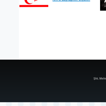
Şht. Meh