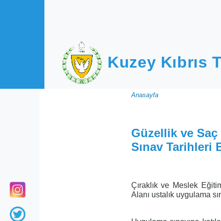
Ana içeriğe atla
Kuzey Kıbrıs T
Sayfa
Anasayfa
yolu
Güzellik ve Saç
Sınav Tarihleri 
Çıraklık ve Meslek Eğiti
Alanı ustalık uygulama sına