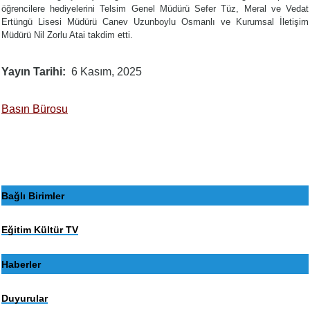
öğrencilere hediyelerini Telsim Genel Müdürü Sefer Tüz, Meral ve Vedat
Ertüngü Lisesi Müdürü Canev Uzunboylu Osmanlı ve Kurumsal İletişim
Müdürü Nil Zorlu Atai takdim etti.
Yayın Tarihi
6 Kasım, 2025
Basın Bürosu
Bağlı Birimler
Eğitim Kültür TV
Haberler
Duyurular