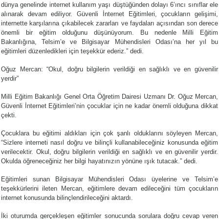
dünya genelinde internet kullanım yaşı düştüğünden dolayı 6’ıncı sınıflar ele
alınarak devam ediliyor. Güvenli İnternet Eğitimleri, çocukların gelişimi,
internette karşılarına çıkabilecek zararları ve faydaları açısından son derece
önemli bir eğitim olduğunu düşünüyorum. Bu nedenle Milli Eğitim
Bakanlığına, Telsim’e ve Bilgisayar Mühendisleri Odası’na her yıl bu
eğitimleri düzenledikleri için teşekkür ederiz.” dedi.
Oğuz Mercan: “Okul, doğru bilgilerin verildiği en sağlıklı ve en güvenilir
yerdir”
Milli Eğitim Bakanlığı Genel Orta Öğretim Dairesi Uzmanı Dr. Oğuz Mercan,
Güvenli İnternet Eğitimleri’nin çocuklar için ne kadar önemli olduğuna dikkat
çekti.
Çocuklara bu eğitimi aldıkları için çok şanlı olduklarını söyleyen Mercan,
“Sizlere interneti nasıl doğru ve bilinçli kullanabileceğiniz konusunda eğitim
verilecektir. Okul, doğru bilgilerin verildiği en sağlıklı ve en güvenilir yerdir.
Okulda öğreneceğiniz her bilgi hayatınızın yönüne ışık tutacak.” dedi.
Eğitimleri sunan Bilgisayar Mühendisleri Odası üyelerine ve Telsim’e
teşekkürlerini ileten Mercan, eğitimlere devam edileceğini tüm çocukların
internet konusunda bilinçlendirileceğini aktardı.
İki oturumda gerçekleşen eğitimler sonucunda sorulara doğru cevap veren