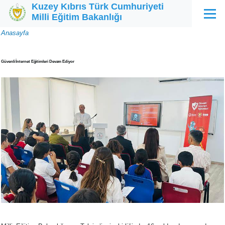
Kuzey Kıbrıs Türk Cumhuriyeti
Ana içeriğe atla
Milli Eğitim Bakanlığı
Menü
Sayfa
Anasayfa
yolu
Güvenli İnternet Eğitimleri Devam Ediyor