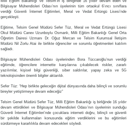
Milli Eğitim Bakanlığı ve Telsim’in iş birliğinde 16 yıldır devam eden ve
Bilgisayar Mühendisleri Odası’nın üyelerinin tüm ortaokul 6’ıncı sınıflara
verdiği Güvenli İnternet Eğitimleri, Meral ve Vedat Ertüngü Lisesi’nde
gerçekleşti.
Eğitime, Telsim Genel Müdürü Sefer Tüz, Meral ve Vedat Ertüngü Lisesi
Okul Müdürü Canev Uzunboylu Osmanlı, Milli Eğitim Bakanlığı Genel Orta
Öğretim Dairesi Uzmanı Dr. Oğuz Mercan ve Telsim Kurumsal İletişim
Müdürü Nil Zorlu Atai ile birlikte öğrenciler ve sorumlu öğretmenleri katılım
sağladı.
Bilgisayar Mühendisleri Odası üyelerinden Bora Tüccaroğlu’nun verdiği
eğitimde, öğrencilere internette karşılarına çıkabilecek riskler, zararlı
yazılımlar, kişisel bilgi güvenliği, siber saldırılar, yapay zeka ve 5G
teknolojisinden önemli bilgiler aktarıldı.
Sefer Tüz: “Hep birlikte geleceğin dijital dünyasında daha bilinçli ve sorumlu
bireyler yetiştirmeye devam edeceğiz”
Telsim Genel Müdürü Sefer Tüz, Milli Eğitim Bakanlığı iş birliğinde 16 yıldır
devam ettirdikleri ve Bilgisayar Mühendisleri Odası’nın üyelerinin sunduğu
Güvenli İnternet Eğitimleri’nde çocuklara interneti doğru, bilinçli ve güvenli
bir şekilde kullanmaları konusunda eğitim verdiklerini ve bu eğitimleri
sürdürmeye kararlılıkla devam edecekleri söyledi.