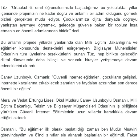
Tüz, “Ortaokul 6. sınıf öğrencilerimizle başladığımız bu yolculukta, yıllar
içerisinde projemizin ne kadar doğru ve anlamlı bir adım olduğunu görmek
bizleri gerçekten mutlu ediyor. Çocuklarımıza dijital dünyada doğruyu
yanlıştan ayırmayı öğretmek, geleceğe güvenle bakan bir toplum inşa
etmenin en önemli adımlarından biridir.” dedi.
Bu anlamlı projede yıllardır yanlarında olan Milli Eğitim Bakanlığı’na ve
eğitimler konusunda desteklerini esirgemeyen Bilgisayar Mühendisleri
Odası’nın tüm üyelerine teşekkürlerini sunan Tüz, hep birlikte geleceğin
dijital dünyasında daha bilinçli ve sorumlu bireyler yetiştirmeye devam
edeceklerini aktardı.
Canev Uzunboylu Osmanlı: “Güvenli internet eğitimleri, çocukların gelişimi,
internette karşılarına çıkabilecek zararları ve faydaları açısından son derece
önemli bir eğitim”
Meral ve Vedat Ertüngü Lisesi Okul Müdürü Canev Uzunboylu Osmanlı, Milli
Eğitim Bakanlığı, Telsim ve Bilgisayar Mügendisleri Odası’nın iş birliğinde
yürütülen Güvenli İnternet Eğitimlerinin uzun yıllardır kararlılıkla devam
ettiğini aktardı.
Osmanlı, “Bu eğitimler ilk olarak başlatıldığı zaman ben Müdür Muavini
görevindeydim ve 8’inci sınıflar ele alınarak başlatılan bir eğitimdi. Fakat