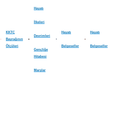
Hayatı
İlkeleri
KKTC
Hayatı
Hayatı
Devrimleri
Bayrağının
Ölçüleri
Belgeseller
Belgeseller
Gençliğe
Hitabesi
Marşlar