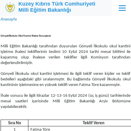
Kuzey Kıbrıs Türk Cumhuriyeti
Ana içeriğe atla
Milli Eğitim Bakanlığı
Menü
Sayfa
Anasayfa
yolu
Gönyeli İlkokulu Okul Kantini İhalesi Sonuçlandı
Milli Eğitim Bakanlığı tarafından duyurulan Gönyeli İlkokulu okul kantini
işletme ihalesi tekliflerinin teslimi 10 Eylül 2024 tarihi mesai bititimi ile
kapanmış olup ihaleye verilen teklifler ilgili Komisyon tarafından
değerlendirilmiştir.
Gönyeli İlkokulu okul kantini işletmesi ile ilgili teklif veren kişiler ve teklif
bedelleri aşağıdaki gibi sıralanmıştır. Bu bağlamda Gönyeli İlkokulu okul
kantininin işletmesine en yüksek teklifi veren Fatma Töre kazanmıştır.
İhale sonucu ile ilgili itirazlar 12-13-16 Eylül 2024 (üç iş günü) tarihlerinde
mesai saatleri içerisinde Milli Eğitim Bakanlığı Arşiv Bölümüne
yapılabilecektir.
Sıra No
Teklif Veren
1
Fatma Töre