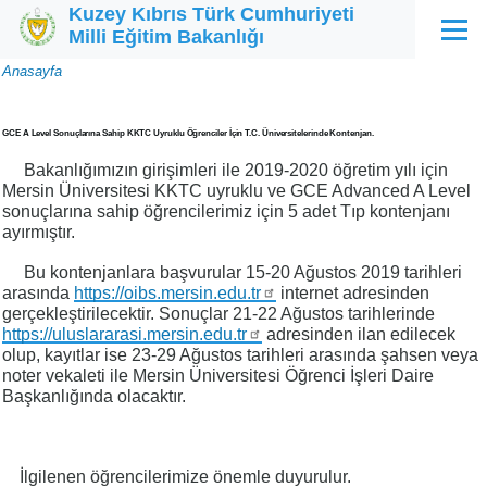
Kuzey Kıbrıs Türk Cumhuriyeti
Ana içeriğe atla
Milli Eğitim Bakanlığı
Menü
Sayfa
Anasayfa
yolu
GCE A Level Sonuçlarına Sahip KKTC Uyruklu Öğrenciler İçin T.C. Üniversitelerinde Kontenjan.
Bakanlığımızın girişimleri ile 2019-2020 öğretim yılı için
Mersin Üniversitesi KKTC uyruklu ve GCE Advanced A Level
sonuçlarına sahip öğrencilerimiz için 5 adet Tıp kontenjanı
ayırmıştır.
Bu kontenjanlara başvurular 15-20 Ağustos 2019 tarihleri
arasında
https://oibs.mersin.edu.tr
internet adresinden
gerçekleştirilecektir. Sonuçlar 21-22 Ağustos tarihlerinde
https://uluslararasi.mersin.edu.tr
adresinden ilan edilecek
olup, kayıtlar ise 23-29 Ağustos tarihleri arasında şahsen veya
noter vekaleti ile Mersin Üniversitesi Öğrenci İşleri Daire
Başkanlığında olacaktır.
İlgilenen öğrencilerimize önemle duyurulur.