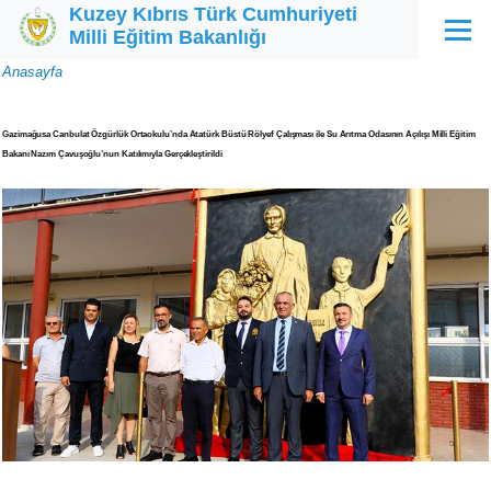
Kuzey Kıbrıs Türk Cumhuriyeti
Ana içeriğe atla
Milli Eğitim Bakanlığı
Menü
Sayfa
Anasayfa
yolu
Gazimağusa Canbulat Özgürlük Ortaokulu’nda Atatürk Büstü Rölyef Çalışması ile Su Arıtma Odasının Açılışı Milli Eğitim
Bakanı Nazım Çavuşoğlu’nun Katılımıyla Gerçekleştirildi