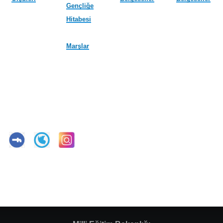
Gençliğe
Hitabesi
Marşlar