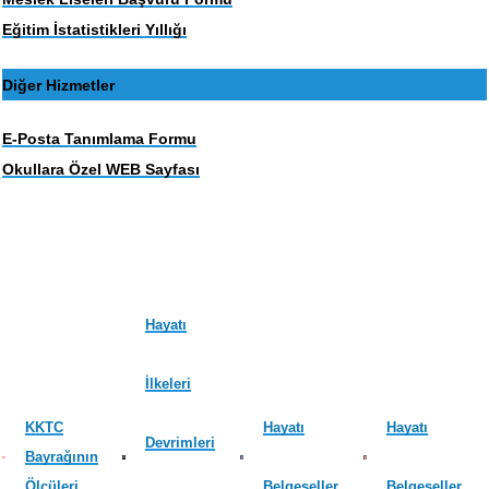
Eğitim İstatistikleri Yıllığı
Diğer Hizmetler
E-Posta Tanımlama Formu
Okullara Özel WEB Sayfası
Hayatı
İlkeleri
KKTC
Hayatı
Hayatı
Devrimleri
Bayrağının
Ölçüleri
Belgeseller
Belgeseller