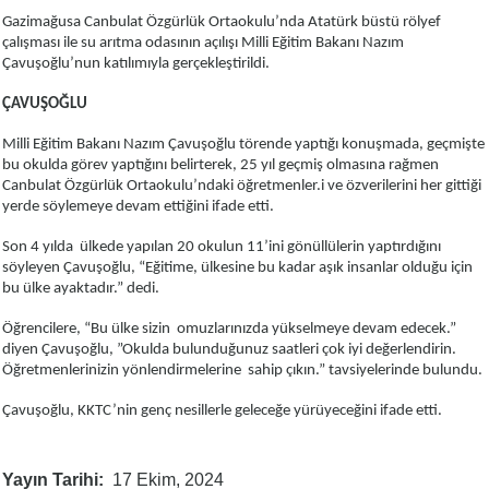
Gazimağusa Canbulat Özgürlük Ortaokulu’nda Atatürk büstü rölyef
çalışması ile su arıtma odasının açılışı Milli Eğitim Bakanı Nazım
Çavuşoğlu’nun katılımıyla gerçekleştirildi.
ÇAVUŞOĞLU
Milli Eğitim Bakanı Nazım Çavuşoğlu törende yaptığı konuşmada, geçmişte
bu okulda görev yaptığını belirterek, 25 yıl geçmiş olmasına rağmen
Canbulat Özgürlük Ortaokulu’ndaki öğretmenler.i ve özverilerini her gittiği
yerde söylemeye devam ettiğini ifade etti.
Son 4 yılda ülkede yapılan 20 okulun 11’ini gönüllülerin yaptırdığını
söyleyen Çavuşoğlu, “Eğitime, ülkesine bu kadar aşık insanlar olduğu için
bu ülke ayaktadır.” dedi.
Öğrencilere, “Bu ülke sizin omuzlarınızda yükselmeye devam edecek.”
diyen Çavuşoğlu, ”Okulda bulunduğunuz saatleri çok iyi değerlendirin.
Öğretmenlerinizin yönlendirmelerine sahip çıkın.” tavsiyelerinde bulundu.
Çavuşoğlu, KKTC’nin genç nesillerle geleceğe yürüyeceğini ifade etti.
Yayın Tarihi
17 Ekim, 2024