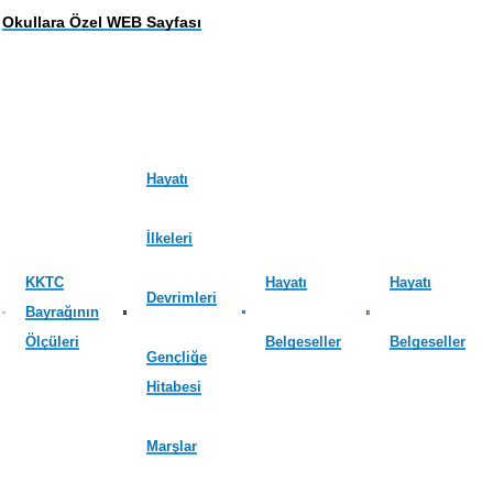
Okullara Özel WEB Sayfası
Hayatı
İlkeleri
KKTC
Hayatı
Hayatı
Devrimleri
Bayrağının
Ölçüleri
Belgeseller
Belgeseller
Gençliğe
Hitabesi
Marşlar