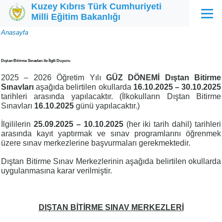
Kuzey Kıbrıs Türk Cumhuriyeti
Ana içeriğe atla
Milli Eğitim Bakanlığı
Menü
Sayfa
Anasayfa
yolu
Dıştan Bitirme Sınavları ile İlgili Duyuru
2025 – 2026 Öğretim Yılı
GÜZ DÖNEMİ Dıştan Bitirme
Sınavları
aşağıda belirtilen okullarda
16.10.2025 – 30.10.2025
tarihleri arasında yapılacaktır. (İlkokulların Dıştan Bitirme
Sınavları
16.10.2025
günü yapılacaktır.)
İlgililerin
25.09.2025 – 10.10.2025
(her iki tarih dahil) tarihleri
arasında kayıt yaptırmak ve sınav programlarını öğrenmek
üzere sınav merkezlerine başvurmaları gerekmektedir.
Dıştan Bitirme Sınav Merkezlerinin aşağıda belirtilen okullarda
uygulanmasına karar verilmiştir.
DIŞTAN BİTİRME SINAV MERKEZLERİ