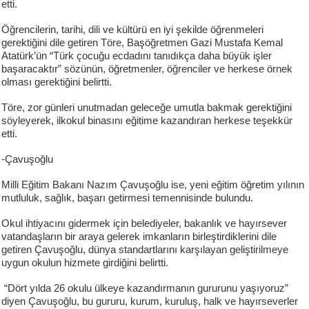
etti.
Öğrencilerin, tarihi, dili ve kültürü en iyi şekilde öğrenmeleri
gerektiğini dile getiren Töre, Başöğretmen Gazi Mustafa Kemal
Atatürk’ün “Türk çocuğu ecdadını tanıdıkça daha büyük işler
başaracaktır” sözünün, öğretmenler, öğrenciler ve herkese örnek
olması gerektiğini belirtti.
Töre, zor günleri unutmadan geleceğe umutla bakmak gerektiğini
söyleyerek, ilkokul binasını eğitime kazandıran herkese teşekkür
etti.
-Çavuşoğlu
Milli Eğitim Bakanı Nazım Çavuşoğlu ise, yeni eğitim öğretim yılının
mutluluk, sağlık, başarı getirmesi temennisinde bulundu.
Okul ihtiyacını gidermek için belediyeler, bakanlık ve hayırsever
vatandaşların bir araya gelerek imkanların birleştirdiklerini dile
getiren Çavuşoğlu, dünya standartlarını karşılayan geliştirilmeye
uygun okulun hizmete girdiğini belirtti.
“Dört yılda 26 okulu ülkeye kazandırmanın gururunu yaşıyoruz”
diyen Çavuşoğlu, bu gururu, kurum, kuruluş, halk ve hayırseverler