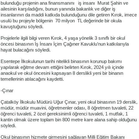
bulunduğu projenin ana finansmanını iş insanı Murat Şahin ve
ailesinin karşıladığını, bunun yanında bakanlık ve diğer iş
insanlarının da maddi katkıda bulunduğunu dile getiren Kırok, imece
usulü bu projeyle bölgenin 70 milyon TL değerinde bir okula
kavuştuğunu söyledi.
Projelerle ilgili bilgi veren Kırok, 4 yaşa yönelik 3 sınıflı bir okul
öncesi binasının İş İnsanı İçim Çağıner Kavuklu’nun katkılarıyla
hayat bulacağını söyledi.
Esentepe İlkokulunun tarihi nitelikli binasının korunup bakımı
yapılarak eğitme devam ettiğini belirten Kırok, 2024 yılı içinde
anaokul ve okul öncesini kapsayan 8 derslikli yeni bir binanın
temellerinin atılacağını kaydetti.
-Çınar
Çatalköy İlkokulu Müdürü Uğur Çınar, yeni okul binasının 19 derslik,
müdür, müdür muavini, öğretmenler odası, 8 öğretmen tuvaleti, 22
öğrenci tuvaleti, 2 özel gereksinimli öğrenci tuvaleti, 1 mutfak, 1
kantin olmak üzere toplam bin 800 metre kare alana sahip olduğunu
söyledi.
Okul binasının hizmete girmesini sağlayan Milli Eğitim Bakanı