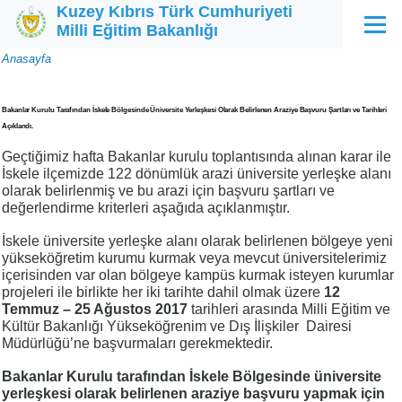
Kuzey Kıbrıs Türk Cumhuriyeti
Ana içeriğe atla
Milli Eğitim Bakanlığı
Menü
Sayfa
Anasayfa
yolu
Bakanlar Kurulu Tarafından İskele Bölgesinde Üniversite Yerleşkesi Olarak Belirlenen Araziye Başvuru Şartları ve Tarihleri
Açıklandı.
Geçtiğimiz hafta Bakanlar kurulu toplantısında alınan karar ile
İskele ilçemizde 122 dönümlük arazi üniversite yerleşke alanı
olarak belirlenmiş ve bu arazi için başvuru şartları ve
değerlendirme kriterleri aşağıda açıklanmıştır.
İskele üniversite yerleşke alanı olarak belirlenen bölgeye yeni
yükseköğretim kurumu kurmak veya mevcut üniversitelerimiz
içerisinden var olan bölgeye kampüs kurmak isteyen kurumlar
projeleri ile birlikte her iki tarihte dahil olmak üzere
12
Temmuz – 25 Ağustos 2017
tarihleri arasında Milli Eğitim ve
Kültür Bakanlığı Yükseköğrenim ve Dış İlişkiler Dairesi
Müdürlüğü’ne başvurmaları gerekmektedir.
Bakanlar Kurulu tarafından İskele Bölgesinde üniversite
yerleşkesi olarak belirlenen araziye başvuru yapmak için