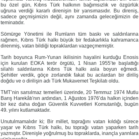
bu özel gün, Kıbrıs Türk halkının bağımsızlık ve özgürlük
uğruna verdiği kararlı direnişin bir yansımasıdır. Bu direniş,
sadece geçmişimizin değil, aynı zamanda geleceğimizin de
teminatıdır.
Sömürge Yönetimi ile Rumların tüm baskı ve saldırılarına
rağmen, Kıbrıs Türk halkı büyük bir fedakarlıkla kahramanca
direnmiş, vatan bildiği topraklardan vazgeçmemiştir.
Tarih boyunca Rum-Yunan ikilisinin hayalini kurduğu Enosis
için kurulan EOKA terör örgütü, 1 Nisan 1955’te başlattığı
silahlı saldırılarına Kıbrıs Tük halkı asla boyun eğmedi.
Şehitler verdik, göçe zorlandık fakat bu acılardan bir diriliş
doğdu ve o dirilişin adı Türk Mukavemet Teşkilatı oldu.
TMT’nin sarsılmaz temelleri üzerinde, 20 Temmuz 1974 Mutlu
Barış Harekâtı'nın ardından, 1 Ağustos 1976’da halkın içinden
bir kez daha doğan Güvenlik Kuvvetleri Komutanlığı, bugün
49. yılını kutlamaktadır.
Unutulmamalıdır ki; Bir millet, toprağını vatan kıldığı sürece
yaşar ve Kıbrıs Türk halkı, bu toprağı vatan yaparken tarih
yazmıştır. Direnişle yoğrulmuş bu topraklarda, inançla yarınlara