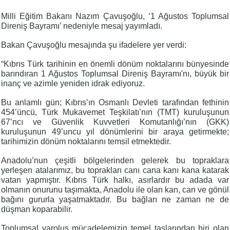
Milli Eğitim Bakanı Nazım Çavuşoğlu, ‘1 Ağustos Toplumsal
Direniş Bayramı’ nedeniyle mesaj yayımladı.
Bakan Çavuşoğlu mesajında şu ifadelere yer verdi:
“Kıbrıs Türk tarihinin en önemli dönüm noktalarını bünyesinde
barındıran 1 Ağustos Toplumsal Direniş Bayramı'nı, büyük bir
inanç ve azimle yeniden idrak ediyoruz.
Bu anlamlı gün; Kıbrıs’ın Osmanlı Devleti tarafından fethinin
454’üncü, Türk Mukavemet Teşkilatı’nın (TMT) kuruluşunun
67’ncı ve Güvenlik Kuvvetleri Komutanlığı’nın (GKK)
kuruluşunun 49’uncu yıl dönümlerini bir araya getirmekte;
tarihimizin dönüm noktalarını temsil etmektedir.
Anadolu’nun çeşitli bölgelerinden gelerek bu topraklara
yerleşen atalarımız, bu toprakları canı cana kanı kana katarak
vatan yapmıştır. Kıbrıs Türk halkı, asırlardır bu adada var
olmanın onurunu taşımakta, Anadolu ile olan kan, can ve gönül
bağını gururla yaşatmaktadır. Bu bağları ne zaman ne de
düşman koparabilir.
Toplumsal varoluş mücadelemizin temel taşlarından biri olan