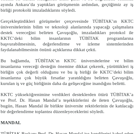
ayında Ankara’da yaptıkları görüşmenin ardından, geçtiğimiz ay iş
birliği protokolü imzaladıklarını söyledi.
Gerçekleştirdikleri görüşmeler çerçevesinde TÜBİTAK’ın KKTC
üniversitelerinin bilim ve teknoloji alanlarında yapacağı çalışmalara
destek vereceğini belirten Çavuşoğlu, imzaladıkları protokol ile
KKTC’deki bilim insanlarının TÜBİTAK programlarına
başvurabilmesinin, değerlendirme ve izleme sistemlerinden
faydalanabilmesinin önünü açtıklarına dikkat çekti.
Bu bağlamda, TÜBİTAK’ın KKTC üniversitelerine ve bilim
insanlarına vereceği desteğin önemine dikkat çekerek, yürüttükleri iş
birliğin çok değerli olduğunu ve bu iş birliği ile KKTC’deki bilim
insanlarına çok büyük fırsatlar yaratıldığını belirten Çavuşoğlu,
kurulan iş ve güç birliğinin daha da gelişeceğine inandığını belirtti.
KKTC yükseköğrenimine verdikleri desteklerden ötürü TÜBİTAK’a
ve Prof. Dr. Hasan Mandal’a teşekkürlerini de ileten Çavuşoğlu,
bugün, Hasan Mandal ile birlikte üniversite rektörlerinin de katılacağı
bir değerlendirme toplantısı düzenleyeceklerini söyledi.
MANDAL
TÜBİTAK Başkanı Prof. Dr. Hasan Mandal ise kendilerini kabul eden