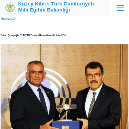
Kuzey Kıbrıs Türk Cumhuriyeti
Ana içeriğe atla
Milli Eğitim Bakanlığı
Menü
Sayfa
Anasayfa
yolu
Bakan Çavuşoğlu, TÜBİTAK Başkanı Hasan Mandal’ı Kabul Etti