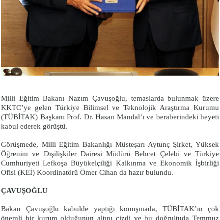
Milli Eğitim Bakanı Nazım Çavuşoğlu, temaslarda bulunmak üzere
KKTC’ye gelen Türkiye Bilimsel ve Teknolojik Araştırma Kurumu
(TÜBİTAK) Başkanı Prof. Dr. Hasan Mandal’ı ve beraberindeki heyeti
kabul ederek görüştü.
Görüşmede, Milli Eğitim Bakanlığı Müsteşarı Aytunç Şirket, Yüksek
Öğrenim ve Dışilişkiler Dairesi Müdürü Behcet Çelebi ve Türkiye
Cumhuriyeti Lefkoşa Büyükelçiliği Kalkınma ve Ekonomik İşbirliği
Ofisi (KEİ) Koordinatörü Ömer Cihan da hazır bulundu.
ÇAVUŞOĞLU
Bakan Çavuşoğlu kabulde yaptığı konuşmada, TÜBİTAK’ın çok
önemli bir kurum olduğunun altını çizdi ve bu doğrultuda Temmuz