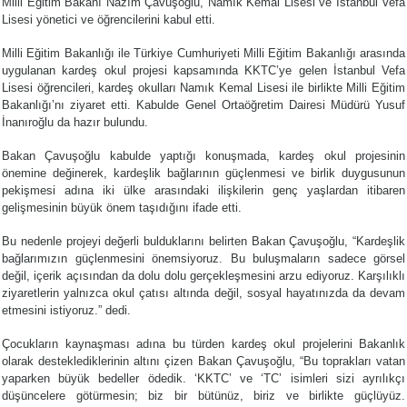
Milli Eğitim Bakanı Nazım Çavuşoğlu, Namık Kemal Lisesi ve İstanbul Vefa
Lisesi yönetici ve öğrencilerini kabul etti.
Milli Eğitim Bakanlığı ile Türkiye Cumhuriyeti Milli Eğitim Bakanlığı arasında
uygulanan kardeş okul projesi kapsamında KKTC’ye gelen İstanbul Vefa
Lisesi öğrencileri, kardeş okulları Namık Kemal Lisesi ile birlikte Milli Eğitim
Bakanlığı’nı ziyaret etti. Kabulde Genel Ortaöğretim Dairesi Müdürü Yusuf
İnanıroğlu da hazır bulundu.
Bakan Çavuşoğlu kabulde yaptığı konuşmada, kardeş okul projesinin
önemine değinerek, kardeşlik bağlarının güçlenmesi ve birlik duygusunun
pekişmesi adına iki ülke arasındaki ilişkilerin genç yaşlardan itibaren
gelişmesinin büyük önem taşıdığını ifade etti.
Bu nedenle projeyi değerli bulduklarını belirten Bakan Çavuşoğlu, “Kardeşlik
bağlarımızın güçlenmesini önemsiyoruz. Bu buluşmaların sadece görsel
değil, içerik açısından da dolu dolu gerçekleşmesini arzu ediyoruz. Karşılıklı
ziyaretlerin yalnızca okul çatısı altında değil, sosyal hayatınızda da devam
etmesini istiyoruz.” dedi.
Çocukların kaynaşması adına bu türden kardeş okul projelerini Bakanlık
olarak desteklediklerinin altını çizen Bakan Çavuşoğlu, “Bu toprakları vatan
yaparken büyük bedeller ödedik. ‘KKTC’ ve ‘TC’ isimleri sizi ayrılıkçı
düşüncelere götürmesin; biz bir bütünüz, biriz ve birlikte güçlüyüz.