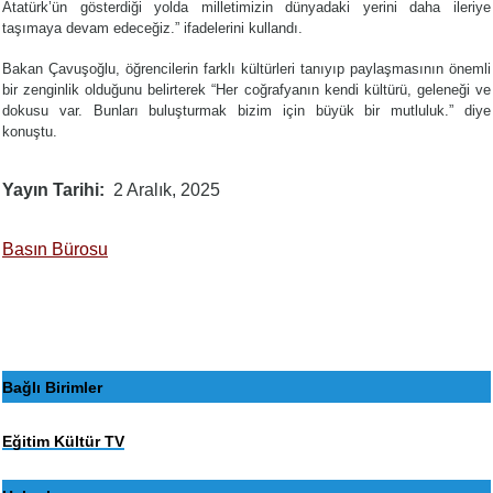
Atatürk’ün gösterdiği yolda milletimizin dünyadaki yerini daha ileriye
taşımaya devam edeceğiz.” ifadelerini kullandı.
Bakan Çavuşoğlu, öğrencilerin farklı kültürleri tanıyıp paylaşmasının önemli
bir zenginlik olduğunu belirterek “Her coğrafyanın kendi kültürü, geleneği ve
dokusu var. Bunları buluşturmak bizim için büyük bir mutluluk.” diye
konuştu.
Yayın Tarihi
2 Aralık, 2025
Basın Bürosu
Bağlı Birimler
Eğitim Kültür TV