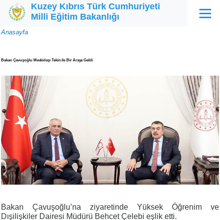
Kuzey Kıbrıs Türk Cumhuriyeti
Ana içeriğe atla
Milli Eğitim Bakanlığı
Menü
Sayfa
Anasayfa
yolu
Bakan Çavuşoğlu Mevkidaşı Tekin ile Bir Araya Geldi
Bakan Çavuşoğlu’na ziyaretinde Yüksek Öğrenim ve
Dışilişkiler Dairesi Müdürü Behcet Çelebi eşlik etti.