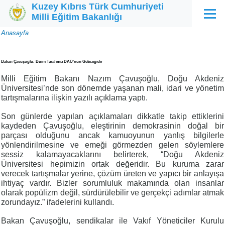
Kuzey Kıbrıs Türk Cumhuriyeti
Ana içeriğe atla
Milli Eğitim Bakanlığı
Menü
Sayfa
Anasayfa
yolu
Bakan Çavuşoğlu: Bizim Tarafımız DAÜ’nün Geleceğidir
Milli Eğitim Bakanı Nazım Çavuşoğlu, Doğu Akdeniz
Üniversitesi’nde son dönemde yaşanan mali, idari ve yönetim
tartışmalarına ilişkin yazılı açıklama yaptı.
Son günlerde yapılan açıklamaları dikkatle takip ettiklerini
kaydeden Çavuşoğlu, eleştirinin demokrasinin doğal bir
parçası olduğunu ancak kamuoyunun yanlış bilgilerle
yönlendirilmesine ve emeği görmezden gelen söylemlere
sessiz kalamayacaklarını belirterek, “Doğu Akdeniz
Üniversitesi hepimizin ortak değeridir. Bu kuruma zarar
verecek tartışmalar yerine, çözüm üreten ve yapıcı bir anlayışa
ihtiyaç vardır. Bizler sorumluluk makamında olan insanlar
olarak popülizm değil, sürdürülebilir ve gerçekçi adımlar atmak
zorundayız.” ifadelerini kullandı.
Bakan Çavuşoğlu, sendikalar ile Vakıf Yöneticiler Kurulu