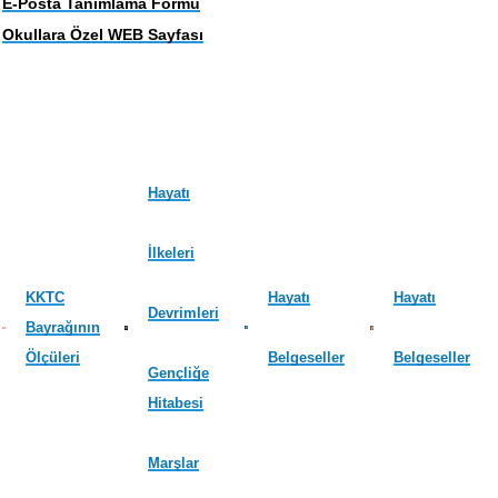
E-Posta Tanımlama Formu
Okullara Özel WEB Sayfası
Hayatı
İlkeleri
KKTC
Hayatı
Hayatı
Devrimleri
Bayrağının
Ölçüleri
Belgeseller
Belgeseller
Gençliğe
Hitabesi
Marşlar