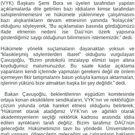
(VYK) Başkanı Şemi Bora ve üyeleri tarafından yapılan
açıklamalarda dile getirilen bazı iddiaların kimse tarafından
sahiplenilmemesini ve hükümete yüklenmeye çalışılmasını
bazı alışkanlıkların devam etmesinin yanında “kolaycılık”
olduğunu söyleyerek, “Bu açıklamaları basında gördüğümüzü
ifade etmemin nedeni ise Daü’nün özerk yapısına
gösterdiğimiz saygı olduğunun bilinmesini istememizdir.” dedi.
Hükümete yönelik suçlamaların dayanaktan yoksun ve
“klasikleşmiş söylemlerden ibaret” olduğunu vurgulayan
Çavuşoğlu, “Bizim protokolü imzalayıp elimizi taşın altına
koyduğumuz malumunuzdur. Bu saate kadar açıklama
yapanların kendi içlerinde yapmaları gerekeni değil de önlem
içermeyen fikir tartışmalarını basın yoluyla kamuya aktarmaları,
işlerinin yükünü bize atmaktan başka bir şey değildir.” dedi.
Bakan Çavuşoğlu, beklentilerinin eşgüdüm komitesinde
ortaya konan eksikliklere sendikaların, VYK’nın ve rektörlüğün
çözüm yolunda ortak hareket etmesi olduğunu belirterek,
“Hükümet olarak atadığımız VYK’nın ve ağırlıklı olarak
akademisyenlerin seçtiği rektörlük kadrosu arasında iddia
edilen ayrılıkların tarafı değiliz. Bizim tarafımız DAÜ’nün
geleceğidir. Hükümetimizin tavrı bu yöndedir. Üniversitenin
mali yapısını, öğrencilerin geleceğini ve çalışanların haklarını