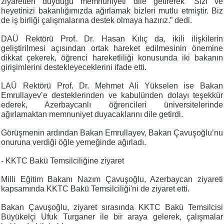
ziyaretten duyduğu memnuniyeti dile getirerek “Sizi ve
heyetinizi bakanlığımızda ağırlamak bizleri mutlu etmiştir. Biz
de iş birliği çalışmalarına destek olmaya hazırız.” dedi.
DAÜ Rektörü Prof. Dr. Hasan Kılıç da, ikili ilişkilerin
geliştirilmesi açısından ortak hareket edilmesinin önemine
dikkat çekerek, öğrenci hareketliliği konusunda iki bakanın
girişimlerini destekleyeceklerini ifade etti.
LAÜ Rektörü Prof. Dr. Mehmet Ali Yükselen ise Bakan
Emrullayev’e desteklerinden ve kabulünden dolayı teşekkür
ederek, Azerbaycanlı öğrencileri üniversitelerinde
ağırlamaktan memnuniyet duyacaklarını dile getirdi.
Görüşmenin ardından Bakan Emrullayev, Bakan Çavuşoğlu’nu
onuruna verdiği öğle yemeğinde ağırladı.
- KKTC Bakü Temsilciliğine ziyaret
Milli Eğitim Bakanı Nazım Çavuşoğlu, Azerbaycan ziyareti
kapsamında KKTC Bakü Temsilciliği'ni de ziyaret etti.
Bakan Çavuşoğlu, ziyaret sırasında KKTC Bakü Temsilcisi
Büyükelçi Ufuk Turganer ile bir araya gelerek, çalışmalar