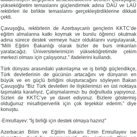
yükseköğretim temaslarını güçlendirmek adına DAÜ ve LAÜ
rektörleri ile birlikte temaslarını gerçekleştirdiklerine dikkati
çekti.
Çavuşoğlu, rektörlerin de Azerbaycanlı gençlerin KKTC’de
eğitim almalarına katkı koymak ve burslu öğrenci okutmak
adına sürece destek vermeye hazır olduklarını vurgulayarak,
“Milli Eğitim Bakanlığı olarak bizler de burs imkanları
yaratacağız. Üniversitelerimizin yükseköğretimde çekim
merkezi olması için çalışıyoruz.” ifadelerini kullandı.
Türk dünyası arasındaki yakınlaşma ve iş birliği güçlendikçe,
Türk devletlerinin de gücünün artacağını ve dünyanın en
büyük ve en güçlü birliğini oluşturacağını söyleyen Bakan
Çavuşoğlu “Biz Türk devletleri ile ilişkilerimizi en üst noktaya
taşımakta kararlıyız. Çalışmalarımızı bu doğrultuda yapıyoruz.
Sizleri de KKTC’ye ye davet ediyoruz. Bizlere göstermiş
olduğunuz misafirperverlik için çok teşekkür ederim.” diye
konuştu.
-Emrullayev: “İş birliği için destek olmaya hazırız”
Azerbacan Bilim ve Eğitim Bakanı Emin Emrullayev ise