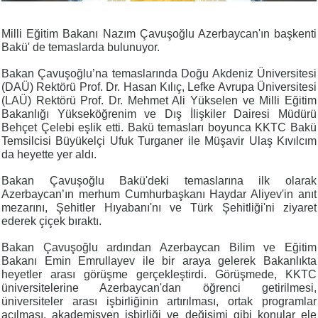
Milli Eğitim Bakanı Nazım Çavuşoğlu Azerbaycan'ın başkenti
Bakü' de temaslarda bulunuyor.
Bakan Çavuşoğlu’na temaslarında Doğu Akdeniz Üniversitesi
(DAÜ) Rektörü Prof. Dr. Hasan Kılıç, Lefke Avrupa Üniversitesi
(LAÜ) Rektörü Prof. Dr. Mehmet Ali Yükselen ve Milli Eğitim
Bakanlığı Yükseköğrenim ve Dış İlişkiler Dairesi Müdürü
Behçet Çelebi eşlik etti. Bakü temasları boyunca KKTC Bakü
Temsilcisi Büyükelçi Ufuk Turganer ile Müşavir Ulaş Kıvılcım
da heyette yer aldı.
Bakan Çavuşoğlu Bakü'deki temaslarına ilk olarak
Azerbaycan’ın merhum Cumhurbaşkanı Haydar Aliyev'in anıt
mezarını, Şehitler Hıyabanı'nı ve Türk Şehitliği'ni ziyaret
ederek çiçek bıraktı.
Bakan Çavuşoğlu ardından Azerbaycan Bilim ve Eğitim
Bakanı Emin Emrullayev ile bir araya gelerek Bakanlıkta
heyetler arası görüşme gerçekleştirdi. Görüşmede, KKTC
üniversitelerine Azerbaycan'dan öğrenci getirilmesi,
üniversiteler arası işbirliğinin artırılması, ortak programlar
açılması, akademisyen işbirliği ve değişimi gibi konular ele