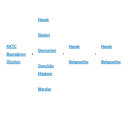
Hayatı
İlkeleri
KKTC
Hayatı
Hayatı
Devrimleri
Bayrağının
Ölçüleri
Belgeseller
Belgeseller
Gençliğe
Hitabesi
Marşlar