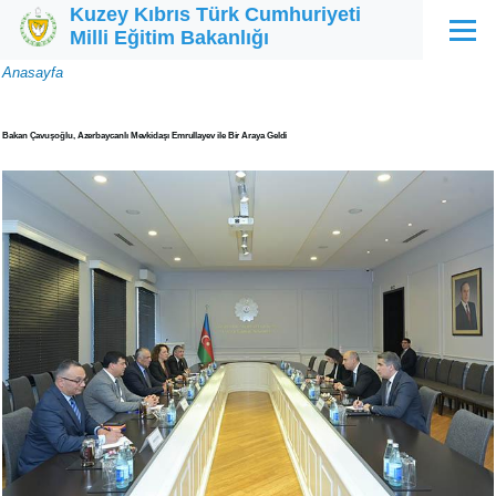
Kuzey Kıbrıs Türk Cumhuriyeti
Ana içeriğe atla
Milli Eğitim Bakanlığı
Menü
Sayfa
Anasayfa
yolu
Bakan Çavuşoğlu, Azerbaycanlı Mevkidaşı Emrullayev ile Bir Araya Geldi